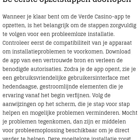
Wanneer je klaar bent om de Verde Casino-app te
opzetten, is het belangrijk om de stappen zorgvuldig
te volgen voor een probleemloze installatie.
Controleer eerst de compatibiliteit van je apparaat
om installatieproblemen te voorkomen. Download
de app van een vertrouwde bron en verleen de
benodigde autorisaties. Zodra je de app opent, zie je
een gebruiksvriendelijke gebruikersinterface met
hedendaagse, gestroomlijnde elementen die je
ervaring vanaf het begin verfijnen. Volg de
aanwijzingen op het scherm, die je stap voor stap
helpen en mogelijke problemen verminderen. Mocht
je problemen tegenkomen, dan zijn er middelen
voor probleemoplossing beschikbaar om je direct
verder te helpen. Deze moeiteloze installatie zorgt