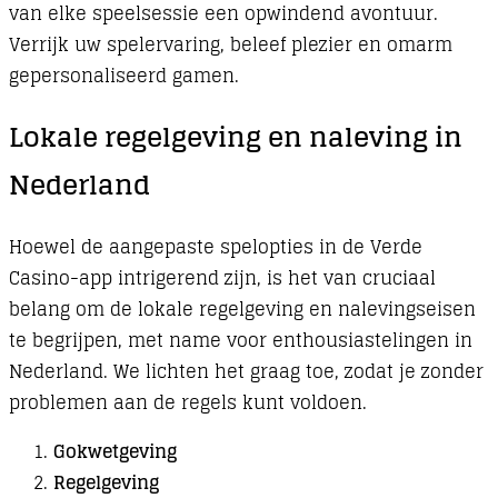
van elke speelsessie een opwindend avontuur.
Verrijk uw spelervaring, beleef plezier en omarm
gepersonaliseerd gamen.
Lokale regelgeving en naleving in
Nederland
Hoewel de aangepaste spelopties in de Verde
Casino-app intrigerend zijn, is het van cruciaal
belang om de lokale regelgeving en nalevingseisen
te begrijpen, met name voor enthousiastelingen in
Nederland. We lichten het graag toe, zodat je zonder
problemen aan de regels kunt voldoen.
Gokwetgeving
Regelgeving