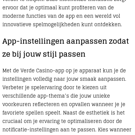
ervoor dat je optimaal kunt profiteren van de
moderne functies van de app en een wereld vol
innovatieve spelmogelijkheden kunt ontdekken.
App-instellingen aanpassen zodat
ze bij jouw stijl passen
Met de Verde Casino-app op je apparaat kun je de
instellingen volledig naar jouw smaak aanpassen.
Verbeter je spelervaring door te kiezen uit
verschillende app-thema’s die jouw unieke
voorkeuren reflecteren en opvallen wanneer je je
favoriete spellen speelt. Naast de esthetiek is het
cruciaal om je ervaring te optimaliseren door de
notificatie-instellingen aan te passen. Kies wanneer