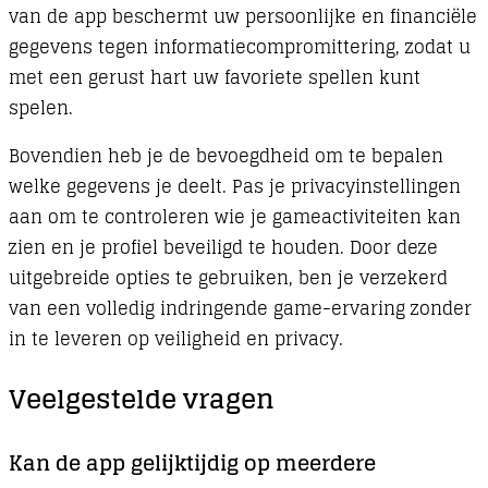
van de app beschermt uw persoonlijke en financiële
gegevens tegen informatiecompromittering, zodat u
met een gerust hart uw favoriete spellen kunt
spelen.
Bovendien heb je de bevoegdheid om te bepalen
welke gegevens je deelt. Pas je privacyinstellingen
aan om te controleren wie je gameactiviteiten kan
zien en je profiel beveiligd te houden. Door deze
uitgebreide opties te gebruiken, ben je verzekerd
van een volledig indringende game-ervaring zonder
in te leveren op veiligheid en privacy.
Veelgestelde vragen
Kan de app gelijktijdig op meerdere