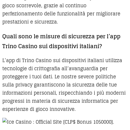
gioco scorrevole, grazie al continuo
perfezionamento delle funzionalità per migliorare
prestazioni e sicurezza.
Quali sono le misure di sicurezza per l’app
Trino Casino sui dispositivi italiani?
L’app di Trino Casino sui dispositivi italiani utilizza
tecnologie di crittografia all’avanguardia per
proteggere i tuoi dati. Le nostre severe politiche
sulla privacy garantiscono la sicurezza delle tue
informazioni personali, rispecchiando i più moderni
progressi in materia di sicurezza informatica per
esperienze di gioco innovative.