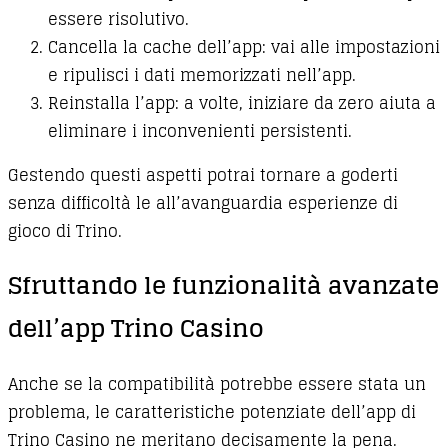
essere risolutivo.
Cancella la cache dell’app: vai alle impostazioni
e ripulisci i dati memorizzati nell’app.
Reinstalla l’app: a volte, iniziare da zero aiuta a
eliminare i inconvenienti persistenti.
Gestendo questi aspetti potrai tornare a goderti
senza difficoltà le all’avanguardia esperienze di
gioco di Trino.
Sfruttando le funzionalità avanzate
dell’app Trino Casino
Anche se la compatibilità potrebbe essere stata un
problema, le caratteristiche potenziate dell’app di
Trino Casino ne meritano decisamente la pena.