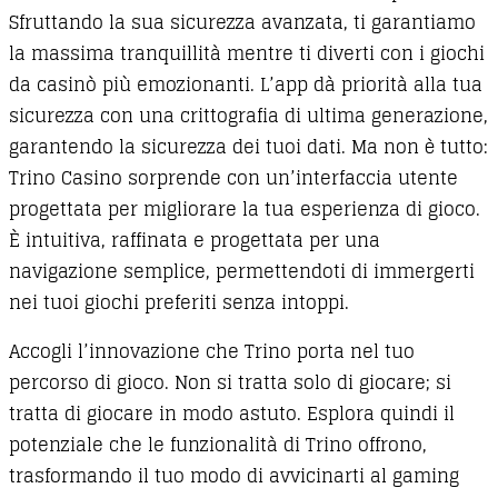
Sfruttando la sua sicurezza avanzata, ti garantiamo
la massima tranquillità mentre ti diverti con i giochi
da casinò più emozionanti. L’app dà priorità alla tua
sicurezza con una crittografia di ultima generazione,
garantendo la sicurezza dei tuoi dati. Ma non è tutto:
Trino Casino sorprende con un’interfaccia utente
progettata per migliorare la tua esperienza di gioco.
È intuitiva, raffinata e progettata per una
navigazione semplice, permettendoti di immergerti
nei tuoi giochi preferiti senza intoppi.
Accogli l’innovazione che Trino porta nel tuo
percorso di gioco. Non si tratta solo di giocare; si
tratta di giocare in modo astuto. Esplora quindi il
potenziale che le funzionalità di Trino offrono,
trasformando il tuo modo di avvicinarti al gaming