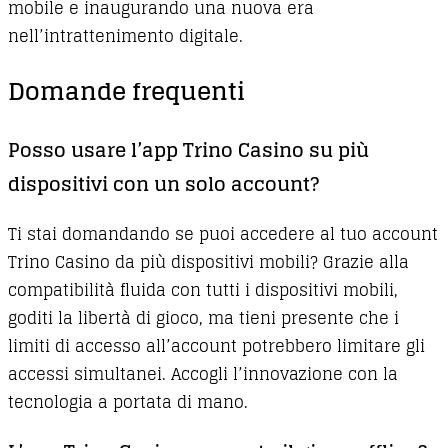
mobile e inaugurando una nuova era
nell’intrattenimento digitale.
Domande frequenti
Posso usare l’app Trino Casino su più
dispositivi con un solo account?
Ti stai domandando se puoi accedere al tuo account
Trino Casino da più dispositivi mobili? Grazie alla
compatibilità fluida con tutti i dispositivi mobili,
goditi la libertà di gioco, ma tieni presente che i
limiti di accesso all’account potrebbero limitare gli
accessi simultanei. Accogli l’innovazione con la
tecnologia a portata di mano.