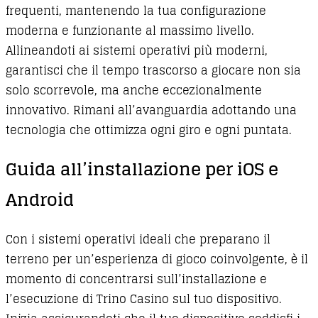
frequenti, mantenendo la tua configurazione
moderna e funzionante al massimo livello.
Allineandoti ai sistemi operativi più moderni,
garantisci che il tempo trascorso a giocare non sia
solo scorrevole, ma anche eccezionalmente
innovativo. Rimani all’avanguardia adottando una
tecnologia che ottimizza ogni giro e ogni puntata.
Guida all’installazione per iOS e
Android
Con i sistemi operativi ideali che preparano il
terreno per un’esperienza di gioco coinvolgente, è il
momento di concentrarsi sull’installazione e
l’esecuzione di Trino Casino sul tuo dispositivo.