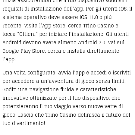
Inizia assicurandoti che il tuo dispositivo soddisfi i
requisiti di installazione dell’app. Per gli utenti iOS, il
sistema operativo deve essere iOS 11.0 o più
recente. Visita l’App Store, cerca Trino Casino e
tocca “Ottieni” per iniziare l’installazione. Gli utenti
Android devono avere almeno Android 7.0. Vai sul
Google Play Store, cerca e installa direttamente
l’app.
Una volta configurata, avvia l’app e accedi o iscriviti
per accedere a un’avventura di gioco senza limiti.
Goditi una navigazione fluida e caratteristiche
innovative ottimizzate per il tuo dispositivo, che
potenzieranno il tuo viaggio verso nuove vette di
gioco. Lascia che Trino Casino definisca il futuro del
tuo divertimento!