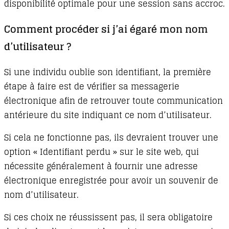
disponibilité optimale pour une session sans accroc.
Comment procéder si j’ai égaré mon nom
d’utilisateur ?
Si une individu oublie son identifiant, la première
étape à faire est de vérifier sa messagerie
électronique afin de retrouver toute communication
antérieure du site indiquant ce nom d’utilisateur.
Si cela ne fonctionne pas, ils devraient trouver une
option « Identifiant perdu » sur le site web, qui
nécessite généralement à fournir une adresse
électronique enregistrée pour avoir un souvenir de
nom d’utilisateur.
Si ces choix ne réussissent pas, il sera obligatoire