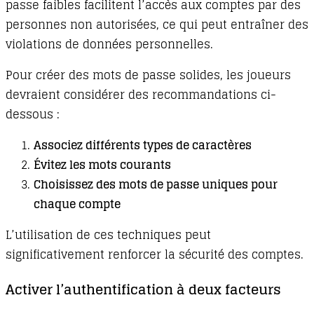
passe faibles facilitent l’accès aux comptes par des
personnes non autorisées, ce qui peut entraîner des
violations de données personnelles.
Pour créer des mots de passe solides, les joueurs
devraient considérer des recommandations ci-
dessous :
Associez différents types de caractères
Évitez les mots courants
Choisissez des mots de passe uniques pour
chaque compte
L’utilisation de ces techniques peut
significativement renforcer la sécurité des comptes.
Activer l’authentification à deux facteurs