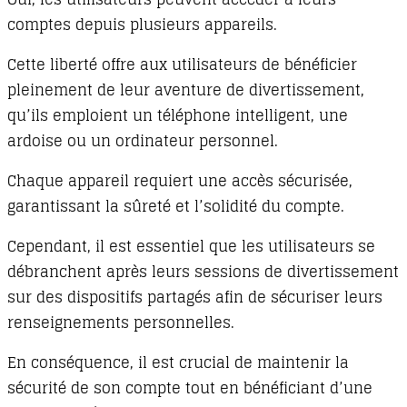
comptes depuis plusieurs appareils.
Cette liberté offre aux utilisateurs de bénéficier
pleinement de leur aventure de divertissement,
qu’ils emploient un téléphone intelligent, une
ardoise ou un ordinateur personnel.
Chaque appareil requiert une accès sécurisée,
garantissant la sûreté et l’solidité du compte.
Cependant, il est essentiel que les utilisateurs se
débranchent après leurs sessions de divertissement
sur des dispositifs partagés afin de sécuriser leurs
renseignements personnelles.
En conséquence, il est crucial de maintenir la
sécurité de son compte tout en bénéficiant d’une