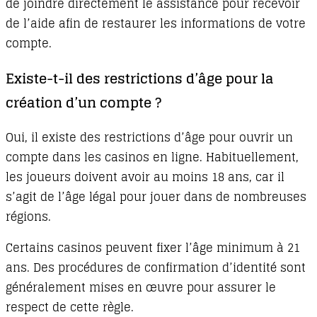
de joindre directement le assistance pour recevoir
de l’aide afin de restaurer les informations de votre
compte.
Existe-t-il des restrictions d’âge pour la
création d’un compte ?
Oui, il existe des restrictions d’âge pour ouvrir un
compte dans les casinos en ligne. Habituellement,
les joueurs doivent avoir au moins 18 ans, car il
s’agit de l’âge légal pour jouer dans de nombreuses
régions.
Certains casinos peuvent fixer l’âge minimum à 21
ans. Des procédures de confirmation d’identité sont
généralement mises en œuvre pour assurer le
respect de cette règle.