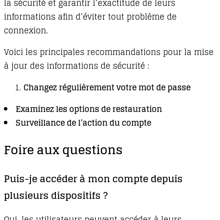
la sécurité et garantir l’exactitude de leurs
informations afin d’éviter tout problème de
connexion.
Voici les principales recommandations pour la mise
à jour des informations de sécurité :
Changez régulièrement votre mot de passe
Examinez les options de restauration
Surveillance de l’action du compte
Foire aux questions
Puis-je accéder à mon compte depuis
plusieurs dispositifs ?
Oui, les utilisateurs peuvent accéder à leurs