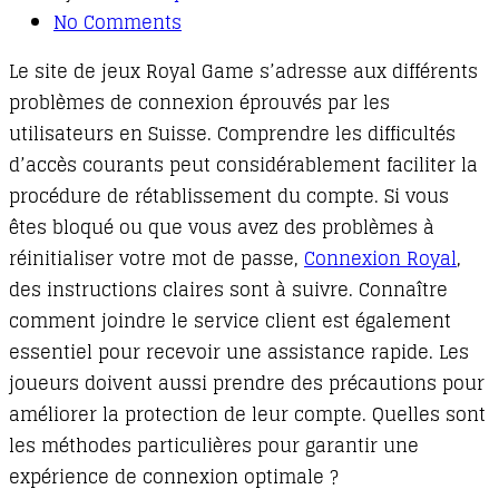
No Comments
Le site de jeux Royal Game s’adresse aux différents
problèmes de connexion éprouvés par les
utilisateurs en Suisse. Comprendre les difficultés
d’accès courants peut considérablement faciliter la
procédure de rétablissement du compte. Si vous
êtes bloqué ou que vous avez des problèmes à
réinitialiser votre mot de passe,
Connexion Royal
,
des instructions claires sont à suivre. Connaître
comment joindre le service client est également
essentiel pour recevoir une assistance rapide. Les
joueurs doivent aussi prendre des précautions pour
améliorer la protection de leur compte. Quelles sont
les méthodes particulières pour garantir une
expérience de connexion optimale ?