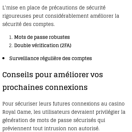
L’mise en place de précautions de sécurité
rigoureuses peut considérablement améliorer la
sécurité des comptes.
Mots de passe robustes
Double vérification (2FA)
Surveillance régulière des comptes
Conseils pour améliorer vos
prochaines connexions
Pour sécuriser leurs futures connexions au casino
Royal Game, les utilisateurs devraient privilégier la
génération de mots de passe sécurisés qui
préviennent tout intrusion non autorisé.