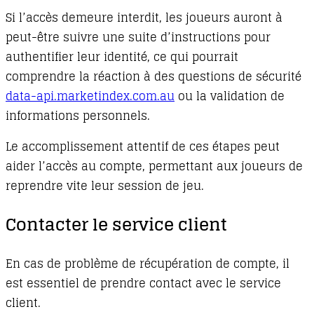
Si l’accès demeure interdit, les joueurs auront à
peut-être suivre une suite d’instructions pour
authentifier leur identité, ce qui pourrait
comprendre la réaction à des questions de sécurité
data-api.marketindex.com.au
ou la validation de
informations personnels.
Le accomplissement attentif de ces étapes peut
aider l’accès au compte, permettant aux joueurs de
reprendre vite leur session de jeu.
Contacter le service client
En cas de problème de récupération de compte, il
est essentiel de prendre contact avec le service
client.