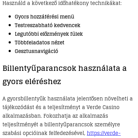
Használd a következő időhatékony technikákat:
Gyors hozzáférési menü
Testreszabható kedvencek
Legutóbbi előzmények fülek
Többfeladatos nézet
Gesztusnavigáció
Billentyűparancsok használata a
gyors eléréshez
A gyorsbillentyűk használata jelentősen növelheti a
tájékozódást és a teljesítményt a Verde Casino
alkalmazásban. Fokozhatja az alkalmazás
teljesítményét a billentyűparancsok személyre
szabási opcióinak felfedezésével,
https://verde-