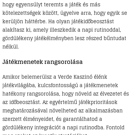
hogy egyensúlyt teremts a játék és más
kötelezettségek között, ügyelve arra, hogy egyik se
kerüljön háttérbe. Ha olyan játékidőbeosztást
alakítasz ki, amely illeszkedik a napi rutinoddal,
gördülékeny játékélményben lesz részed bűntudat
nélkül.
Játékmenetek rangsorolása
Amikor belemerülsz a Verde Kaszinó élénk
játékvilágába, kulcsfontosságú a játékmenetek
hatékony rangsorolása, hogy növeld az élvezetet és
az időbeosztást. Az egyértelmű játékprioritások
meghatározásával növelheted az alkalmazásban
szerzett élményeidet, és garantálhatod a
gördülékeny integrációt a napi rutinodba. Fontold