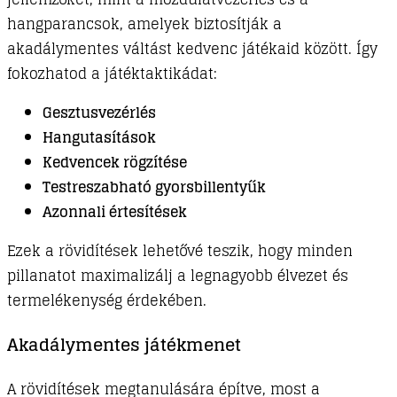
hangparancsok, amelyek biztosítják a
akadálymentes váltást kedvenc játékaid között. Így
fokozhatod a játéktaktikádat:
Gesztusvezérlés
Hangutasítások
Kedvencek rögzítése
Testreszabható gyorsbillentyűk
Azonnali értesítések
Ezek a rövidítések lehetővé teszik, hogy minden
pillanatot maximalizálj a legnagyobb élvezet és
termelékenység érdekében.
Akadálymentes játékmenet
A rövidítések megtanulására építve, most a