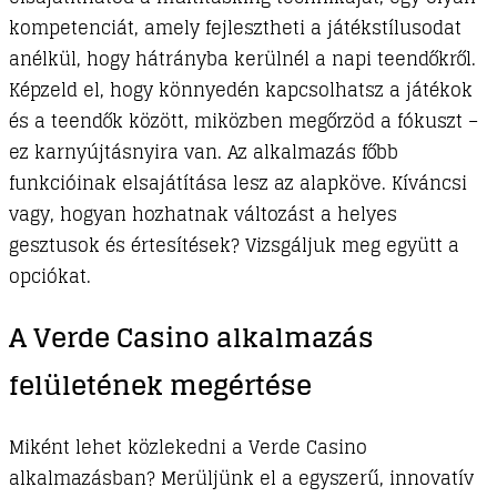
kompetenciát, amely fejlesztheti a játékstílusodat
anélkül, hogy hátrányba kerülnél a napi teendőkről.
Képzeld el, hogy könnyedén kapcsolhatsz a játékok
és a teendők között, miközben megőrzöd a fókuszt –
ez karnyújtásnyira van. Az alkalmazás főbb
funkcióinak elsajátítása lesz az alapköve. Kíváncsi
vagy, hogyan hozhatnak változást a helyes
gesztusok és értesítések? Vizsgáljuk meg együtt a
opciókat.
A Verde Casino alkalmazás
felületének megértése
Miként lehet közlekedni a Verde Casino
alkalmazásban? Merüljünk el a egyszerű, innovatív