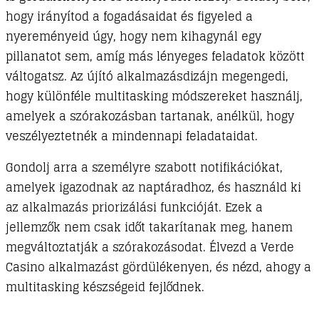
hogy irányítod a fogadásaidat és figyeled a
nyereményeid úgy, hogy nem kihagynál egy
pillanatot sem, amíg más lényeges feladatok között
váltogatsz. Az újító alkalmazásdizájn megengedi,
hogy különféle multitasking módszereket használj,
amelyek a szórakozásban tartanak, anélkül, hogy
veszélyeztetnék a mindennapi feladataidat.
Gondolj arra a személyre szabott notifikációkat,
amelyek igazodnak az naptáradhoz, és használd ki
az alkalmazás priorizálási funkcióját. Ezek a
jellemzők nem csak időt takarítanak meg, hanem
megváltoztatják a szórakozásodat. Élvezd a Verde
Casino alkalmazást gördülékenyen, és nézd, ahogy a
multitasking készségeid fejlődnek.