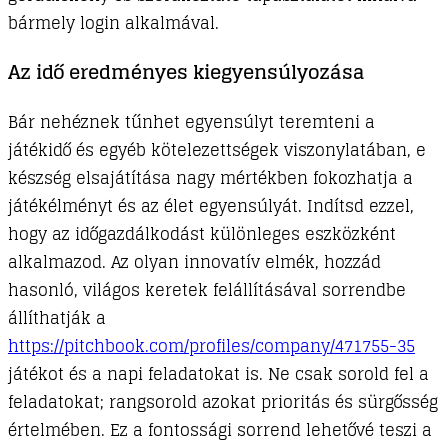
bármely login alkalmával.
Az idő eredményes kiegyensúlyozása
Bár nehéznek tűnhet egyensúlyt teremteni a
játékidő és egyéb kötelezettségek viszonylatában, e
készség elsajátítása nagy mértékben fokozhatja a
játékélményt és az élet egyensúlyát. Indítsd ezzel,
hogy az időgazdálkodást különleges eszközként
alkalmazod. Az olyan innovatív elmék, hozzád
hasonló, világos keretek felállításával sorrendbe
állíthatják a
https://pitchbook.com/profiles/company/471755-35
játékot és a napi feladatokat is. Ne csak sorold fel a
feladatokat; rangsorold azokat prioritás és sürgősség
értelmében. Ez a fontossági sorrend lehetővé teszi a