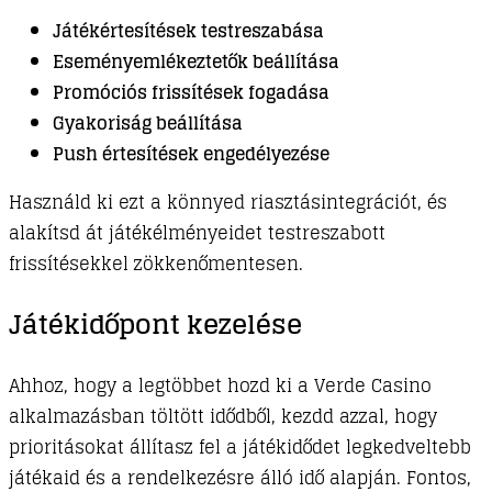
Játékértesítések testreszabása
Eseményemlékeztetők beállítása
Promóciós frissítések fogadása
Gyakoriság beállítása
Push értesítések engedélyezése
Használd ki ezt a könnyed riasztásintegrációt, és
alakítsd át játékélményeidet testreszabott
frissítésekkel zökkenőmentesen.
Játékidőpont kezelése
Ahhoz, hogy a legtöbbet hozd ki a Verde Casino
alkalmazásban töltött idődből, kezdd azzal, hogy
prioritásokat állítasz fel a játékidődet legkedveltebb
játékaid és a rendelkezésre álló idő alapján. Fontos,