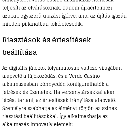
teljesíti az elvárásoknak, hanem újraértelmezi
azokat, egyszerű utazást ígérve, ahol az újítás igazán
minden pillanatban tökéletesedik.
Riasztások és értesítések
beállítása
Az digitális játékok folyamatosan változó világában
alapvető a tájékozódás, és a Verde Casino
alkalmazásban könnyedén konfigurálhatók a
jelzések és üzenetek. Ha versenytársakkal akar
lépést tartani, az értesítések irányítása alapvető.
Személyre szabhatja az élményt rögtön az színes
riasztási beállításokkal. Így alkalmazhatja az
alkalmazás innovatív elemeit: