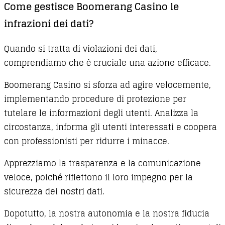
Come gestisce Boomerang Casino le
infrazioni dei dati?
Quando si tratta di violazioni dei dati,
comprendiamo che è cruciale una azione efficace.
Boomerang Casino si sforza ad agire velocemente,
implementando procedure di protezione per
tutelare le informazioni degli utenti. Analizza la
circostanza, informa gli utenti interessati e coopera
con professionisti per ridurre i minacce.
Apprezziamo la trasparenza e la comunicazione
veloce, poiché riflettono il loro impegno per la
sicurezza dei nostri dati.
Dopotutto, la nostra autonomia e la nostra fiducia