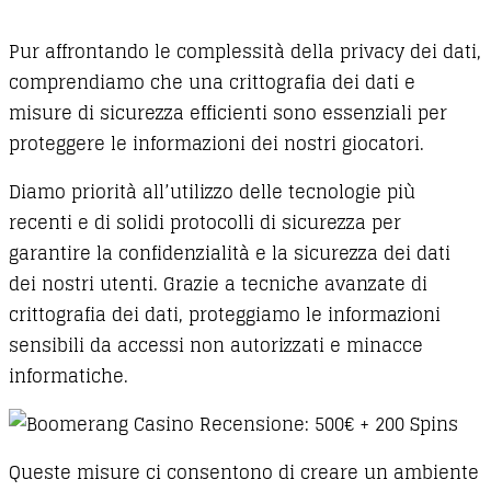
Pur affrontando le complessità della privacy dei dati,
comprendiamo che una crittografia dei dati e
misure di sicurezza efficienti sono essenziali per
proteggere le informazioni dei nostri giocatori.
Diamo priorità all’utilizzo delle tecnologie più
recenti e di solidi protocolli di sicurezza per
garantire la confidenzialità e la sicurezza dei dati
dei nostri utenti. Grazie a tecniche avanzate di
crittografia dei dati, proteggiamo le informazioni
sensibili da accessi non autorizzati e minacce
informatiche.
Queste misure ci consentono di creare un ambiente