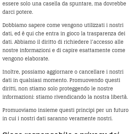
essere solo una casella da spuntare, ma dovrebbe
darci potere.
Dobbiamo sapere come vengono utilizzati i nostri
dati, ed è qui che entra in gioco la trasparenza dei
dati. Abbiamo il diritto di richiedere l’accesso alle
nostre informazioni e di capire esattamente come
vengono elaborate.
Inoltre, possiamo aggiornare o cancellare i nostri
dati in qualsiasi momento. Promuovendo questi
diritti, non stiamo solo proteggendo le nostre
informazioni: stiamo rivendicando la nostra libertà.
Promuoviamo insieme questi principi per un futuro
in cui i nostri dati saranno veramente nostri.