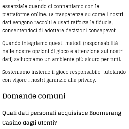
essenziale quando ci connettiamo con le
piattaforme online. La trasparenza su come i nostri
dati vengono raccolti e usati rafforza la fiducia,
consentendoci di adottare decisioni consapevoli.
Quando integriamo questi metodi (responsabilità
nelle nostre opzioni di gioco e attenzione sui nostri
dati) sviluppiamo un ambiente più sicuro per tutti.
Sosteniamo insieme il gioco responsabile, tutelando
con vigore i nostri garanzie alla privacy.
Domande comuni
Quali dati personali acquisisce Boomerang
Casino dagli utenti?