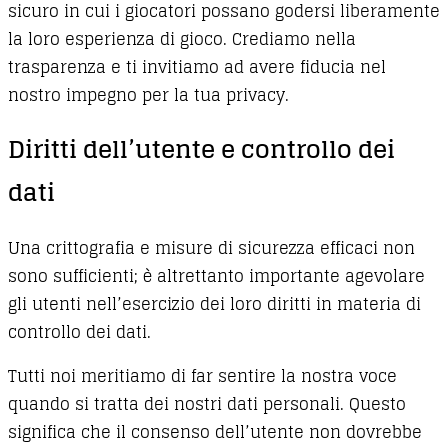
sicuro in cui i giocatori possano godersi liberamente
la loro esperienza di gioco. Crediamo nella
trasparenza e ti invitiamo ad avere fiducia nel
nostro impegno per la tua privacy.
Diritti dell’utente e controllo dei
dati
Una crittografia e misure di sicurezza efficaci non
sono sufficienti; è altrettanto importante agevolare
gli utenti nell’esercizio dei loro diritti in materia di
controllo dei dati.
Tutti noi meritiamo di far sentire la nostra voce
quando si tratta dei nostri dati personali. Questo
significa che il consenso dell’utente non dovrebbe