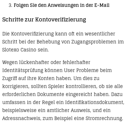
Folgen Sie den Anweisungen in der E-Mail
Schritte zur Kontoverifizierung
Die Kontoverifizierung kann oft ein wesentlicher
Schritt bei der Behebung von Zugangsproblemen im
Slotexo Casino sein.
Wegen lückenhafter oder fehlerhafter
Identitätsprüfung können User Probleme beim
Zugriff auf ihre Konten haben. Um dies zu
korrigieren, sollten Spieler kontrollieren, ob sie alle
erforderlichen Dokumente eingereicht haben. Dazu
umfassen in der Regel ein Identifikationsdokument,
beispielsweise ein amtlicher Ausweis, und ein
Adressnachweis, zum Beispiel eine Stromrechnung.