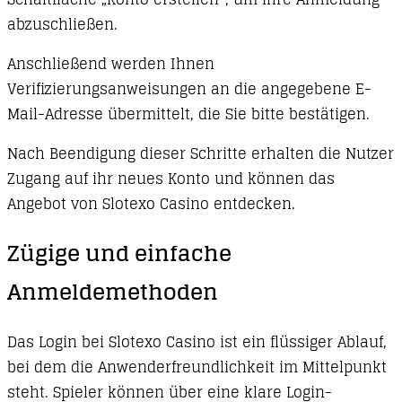
abzuschließen.
Anschließend werden Ihnen
Verifizierungsanweisungen an die angegebene E-
Mail-Adresse übermittelt, die Sie bitte bestätigen.
Nach Beendigung dieser Schritte erhalten die Nutzer
Zugang auf ihr neues Konto und können das
Angebot von Slotexo Casino entdecken.
Zügige und einfache
Anmeldemethoden
Das Login bei Slotexo Casino ist ein flüssiger Ablauf,
bei dem die Anwenderfreundlichkeit im Mittelpunkt
steht. Spieler können über eine klare Login-