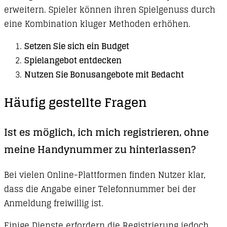
erweitern. Spieler können ihren Spielgenuss durch
eine Kombination kluger Methoden erhöhen.
Setzen Sie sich ein Budget
Spielangebot entdecken
Nutzen Sie Bonusangebote mit Bedacht
Häufig gestellte Fragen
Ist es möglich, ich mich registrieren, ohne
meine Handynummer zu hinterlassen?
Bei vielen Online-Plattformen finden Nutzer klar,
dass die Angabe einer Telefonnummer bei der
Anmeldung freiwillig ist.
Einige Dienste erfordern die Registrierung jedoch