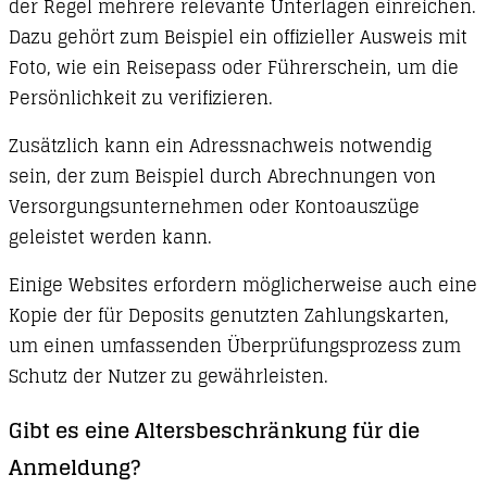
der Regel mehrere relevante Unterlagen einreichen.
Dazu gehört zum Beispiel ein offizieller Ausweis mit
Foto, wie ein Reisepass oder Führerschein, um die
Persönlichkeit zu verifizieren.
Zusätzlich kann ein Adressnachweis notwendig
sein, der zum Beispiel durch Abrechnungen von
Versorgungsunternehmen oder Kontoauszüge
geleistet werden kann.
Einige Websites erfordern möglicherweise auch eine
Kopie der für Deposits genutzten Zahlungskarten,
um einen umfassenden Überprüfungsprozess zum
Schutz der Nutzer zu gewährleisten.
Gibt es eine Altersbeschränkung für die
Anmeldung?