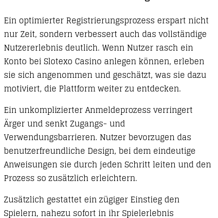
Ein optimierter Registrierungsprozess erspart nicht
nur Zeit, sondern verbessert auch das vollständige
Nutzererlebnis deutlich. Wenn Nutzer rasch ein
Konto bei Slotexo Casino anlegen können, erleben
sie sich angenommen und geschätzt, was sie dazu
motiviert, die Plattform weiter zu entdecken.
Ein unkomplizierter Anmeldeprozess verringert
Ärger und senkt Zugangs- und
Verwendungsbarrieren. Nutzer bevorzugen das
benutzerfreundliche Design, bei dem eindeutige
Anweisungen sie durch jeden Schritt leiten und den
Prozess so zusätzlich erleichtern.
Zusätzlich gestattet ein zügiger Einstieg den
Spielern, nahezu sofort in ihr Spielerlebnis