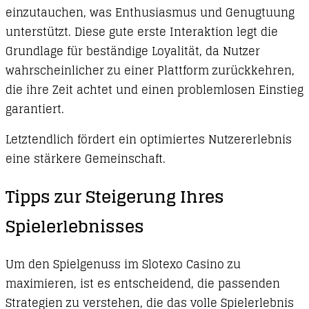
einzutauchen, was Enthusiasmus und Genugtuung
unterstützt. Diese gute erste Interaktion legt die
Grundlage für beständige Loyalität, da Nutzer
wahrscheinlicher zu einer Plattform zurückkehren,
die ihre Zeit achtet und einen problemlosen Einstieg
garantiert.
Letztendlich fördert ein optimiertes Nutzererlebnis
eine stärkere Gemeinschaft.
Tipps zur Steigerung Ihres
Spielerlebnisses
Um den Spielgenuss im Slotexo Casino zu
maximieren, ist es entscheidend, die passenden
Strategien zu verstehen, die das volle Spielerlebnis