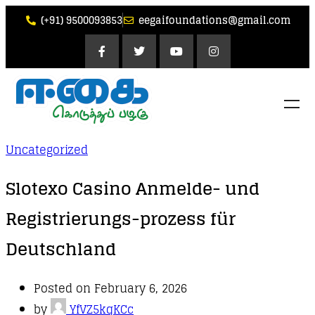
(+91) 9500093853
eegaifoundations@gmail.com
Uncategorized
Slotexo Casino Anmelde- und
Registrierungs-prozess für
Deutschland
Posted on February 6, 2026
by
YfVZ5kqKCc