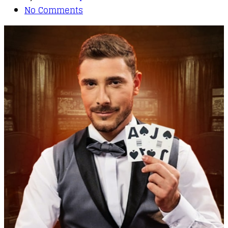
No Comments