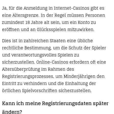
Ja, für die Anmeldung in Internet-Casinos gibt es
eine Altersgrenze. In der Regel müssen Personen
zumindest 18 Jahre alt sein, um ein Konto zu
eröffnen und an Glücksspielen mitzuwirken.
Dies ist in zahlreichen Staaten eine übliche
rechtliche Bestimmung, um die Schutz der Spieler
und verantwortungsvolles Spielen zu
sicherzustellen. Online-Casinos erfordern oft eine
Altersüberprüfung im Rahmen des
Registrierungsprozesses, um Minderjährigen den
Eintritt zu verhindern und die Einhaltung der
örtlichen Spielvorschriften sicherzustellen.
Kann ich meine Registrierungsdaten später
ändern?