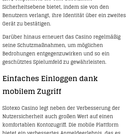
Sicherheitsebene bietet, indem sie von den
Benutzern verlangt, ihre Identität über ein zweites
Gerät zu bestätigen.
Darüber hinaus erneuert das Casino regelmäßig
seine Schutzmaßnahmen, um möglichen
Bedrohungen entgegenzuwirken und so ein
geschütztes Spielumfeld zu gewährleisten.
Einfaches Einloggen dank
mobilem Zugriff
Slotexo Casino legt neben der Verbesserung der
Nutzersicherheit auch großen Wert auf einen
komfortablen Kontozugriff. Die mobile Plattform
bietet ein verbessertes Anmeldeerlebnis, das es