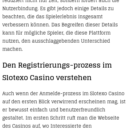
reduziert nicht nur Zeit, sondern fördert auch die
Nutzerbindung. Es gibt jedoch einige Details zu
beachten, die das Spielerlebnis insgesamt
verbessern können. Das Begreifen dieser Details
kann für mögliche Spieler, die diese Plattform
nutzen, den ausschlaggebenden Unterschied
machen.
Den Registrierungs-prozess im
Slotexo Casino verstehen
Auch wenn der Anmelde-prozess im Slotexo Casino
auf den ersten Blick verwirrend erscheinen mag, ist
er bewusst einfach und benutzerfreundlich
gestaltet. Im ersten Schritt ruft man die Webseite
des Casinos auf, wo Interessierte den