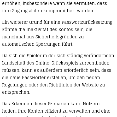
erhöhen, insbesondere wenn sie vermuten, dass
ihre Zugangsdaten kompromittiert wurden.
Ein weiterer Grund für eine Passwortzurücksetzung
könnte die Inaktivität des Kontos sein, die
manchmal aus Sicherheitsgründen zu
automatischen Sperrungen führt.
Da sich die Spieler in der sich ständig verändernden
Landschaft des Online-Glücksspiels zurechtfinden
müssen, kann es außerdem erforderlich sein, dass
sie neue Passwörter erstellen, um den neuen
Regelungen oder den Richtlinien der Website zu
entsprechen.
Das Erkennen dieser Szenarien kann Nutzern
helfen, ihre Konten effizient zu verwalten und eine