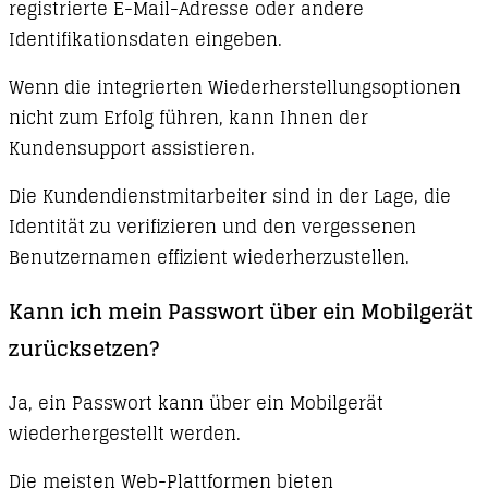
registrierte E-Mail-Adresse oder andere
Identifikationsdaten eingeben.
Wenn die integrierten Wiederherstellungsoptionen
nicht zum Erfolg führen, kann Ihnen der
Kundensupport assistieren.
Die Kundendienstmitarbeiter sind in der Lage, die
Identität zu verifizieren und den vergessenen
Benutzernamen effizient wiederherzustellen.
Kann ich mein Passwort über ein Mobilgerät
zurücksetzen?
Ja, ein Passwort kann über ein Mobilgerät
wiederhergestellt werden.
Die meisten Web-Plattformen bieten