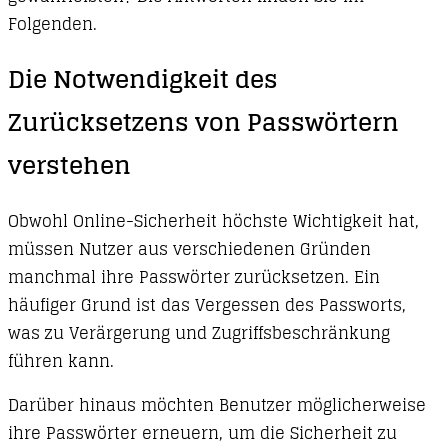
Folgenden.
Die Notwendigkeit des
Zurücksetzens von Passwörtern
verstehen
Obwohl Online-Sicherheit höchste Wichtigkeit hat,
müssen Nutzer aus verschiedenen Gründen
manchmal ihre Passwörter zurücksetzen. Ein
häufiger Grund ist das Vergessen des Passworts,
was zu Verärgerung und Zugriffsbeschränkung
führen kann.
Darüber hinaus möchten Benutzer möglicherweise
ihre Passwörter erneuern, um die Sicherheit zu