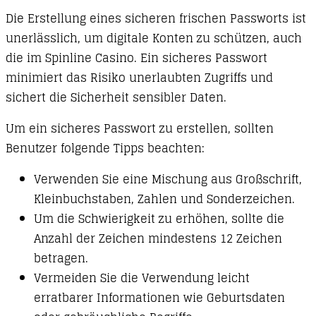
Die Erstellung eines sicheren frischen Passworts ist
unerlässlich, um digitale Konten zu schützen, auch
die im Spinline Casino. Ein sicheres Passwort
minimiert das Risiko unerlaubten Zugriffs und
sichert die Sicherheit sensibler Daten.
Um ein sicheres Passwort zu erstellen, sollten
Benutzer folgende Tipps beachten:
Verwenden Sie eine Mischung aus Großschrift,
Kleinbuchstaben, Zahlen und Sonderzeichen.
Um die Schwierigkeit zu erhöhen, sollte die
Anzahl der Zeichen mindestens 12 Zeichen
betragen.
Vermeiden Sie die Verwendung leicht
erratbarer Informationen wie Geburtsdaten