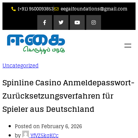
(+91) 9500093853
eegaifoundations@gmail.com
Uncategorized
Spinline Casino Anmeldepasswort-
Zurücksetzungsverfahren für
Spieler aus Deutschland
Posted on February 6, 2026
by
YfVZ5kqKCc