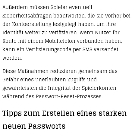
Außerdem müssen Spieler eventuell
Sicherheitsabfragen beantworten, die sie vorher bei
der Kontoerstellung festgelegt haben, um ihre
Identität weiter zu verifizieren. Wenn Nutzer ihr
Konto mit einem Mobiltelefon verbunden haben,
kann ein Verifizierungscode per SMS versendet
werden.
Diese Maßnahmen reduzieren gemeinsam das
Gefahr eines unerlaubten Zugriffs und
gewährleisten die Integrität der Spielerkonten
während des Passwort-Reset-Prozesses.
Tipps zum Erstellen eines starken
neuen Passworts