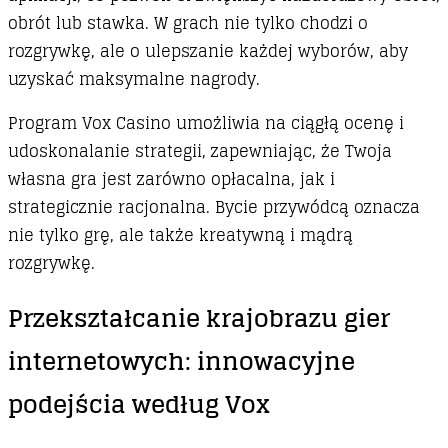
obrót lub stawka. W grach nie tylko chodzi o
rozgrywkę, ale o ulepszanie każdej wyborów, aby
uzyskać maksymalne nagrody.
Program Vox Casino umożliwia na ciągłą ocenę i
udoskonalanie strategii, zapewniając, że Twoja
własna gra jest zarówno opłacalna, jak i
strategicznie racjonalna. Bycie przywódcą oznacza
nie tylko grę, ale także kreatywną i mądrą
rozgrywkę.
Przekształcanie krajobrazu gier
internetowych: innowacyjne
podejścia według Vox