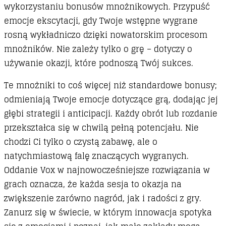
wykorzystaniu bonusów mnożnikowych. Przypuść
emocje ekscytacji, gdy Twoje wstępne wygrane
rosną wykładniczo dzięki nowatorskim procesom
mnożników. Nie zależy tylko o grę – dotyczy o
używanie okazji, które podnoszą Twój sukces.
Te mnożniki to coś więcej niż standardowe bonusy;
odmieniają Twoje emocje dotyczące grą, dodając jej
głębi strategii i anticipacji. Każdy obrót lub rozdanie
przekształca się w chwilą pełną potencjału. Nie
chodzi Ci tylko o czystą zabawę, ale o
natychmiastową falę znaczących wygranych.
Oddanie Vox w najnowocześniejsze rozwiązania w
grach oznacza, że każda sesja to okazja na
zwiększenie zarówno nagród, jak i radości z gry.
Zanurz się w świecie, w którym innowacja spotyka