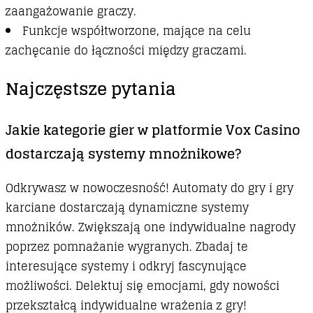
zaangażowanie graczy.
Funkcje współtworzone, mające na celu
zachęcanie do łączności między graczami.
Najczęstsze pytania
Jakie kategorie gier w platformie Vox Casino
dostarczają systemy mnożnikowe?
Odkrywasz w nowoczesność! Automaty do gry i gry
karciane dostarczają dynamiczne systemy
mnożników. Zwiększają one indywidualne nagrody
poprzez pomnażanie wygranych. Zbadaj te
interesujące systemy i odkryj fascynujące
możliwości. Delektuj się emocjami, gdy nowości
przekształcą indywidualne wrażenia z gry!