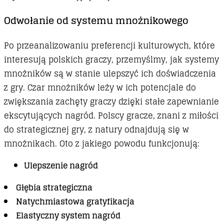
Odwołanie od systemu mnożnikowego
Po przeanalizowaniu preferencji kulturowych, które
interesują polskich graczy, przemyślmy, jak systemy
mnożników są w stanie ulepszyć ich doświadczenia
z gry. Czar mnożników leży w ich potencjale do
zwiększania zachęty graczy dzięki stałe zapewnianie
ekscytujących nagród. Polscy gracze, znani z miłości
do strategicznej gry, z natury odnajdują się w
mnożnikach. Oto z jakiego powodu funkcjonują:
Ulepszenie nagród
Głębia strategiczna
Natychmiastowa gratyfikacja
Elastyczny system nagród