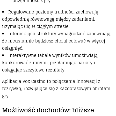
przyjemność z gry.
Regulowane poziomy trudności zachowują
odpowiednią równowagę między zadaniami,
trzymając Cię w ciągłym stresie.
Interesujące struktury wynagrodzeń zapewniają,
że nieustannie będziesz chciał celować w więcej
osiągnięć.
Interaktywne tabele wyników umożliwiają
konkurować z innymi, przełamując bariery i
osiągając szczytowe rezultaty.
Aplikacja Vox Casino to połączenie innowacji z
rozrywką, rozwijające się z każdorazowym obrotem
gry.
Możliwość dochodów: bliższe