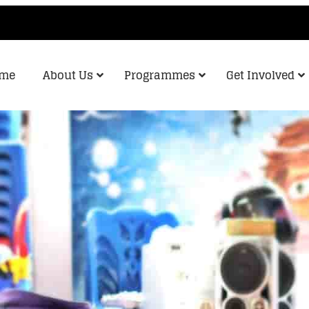
me
About Us
Programmes
Get Involved