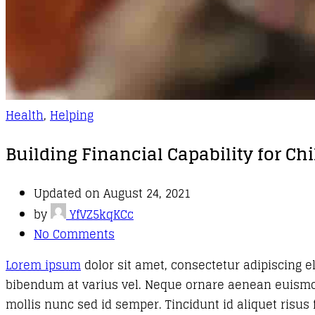
Health
,
Helping
Building Financial Capability for Ch
Updated on August 24, 2021
by
YfVZ5kqKCc
No Comments
Lorem ipsum
dolor sit amet, consectetur adipiscing e
bibendum at varius vel. Neque ornare aenean euism
mollis nunc sed id semper. Tincidunt id aliquet risus f