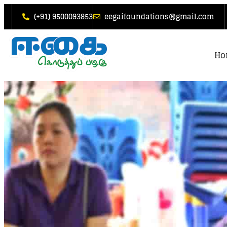
(+91) 9500093853
eegaifoundations@gmail.com
Ho