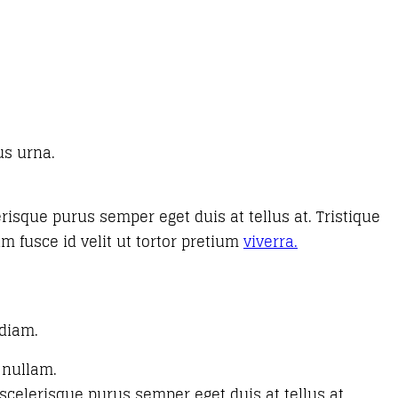
us urna.
erisque purus semper eget duis at tellus at. Tristique
m fusce id velit ut tortor pretium
viverra.
 diam.
 nullam.
 scelerisque purus semper eget duis at tellus at.