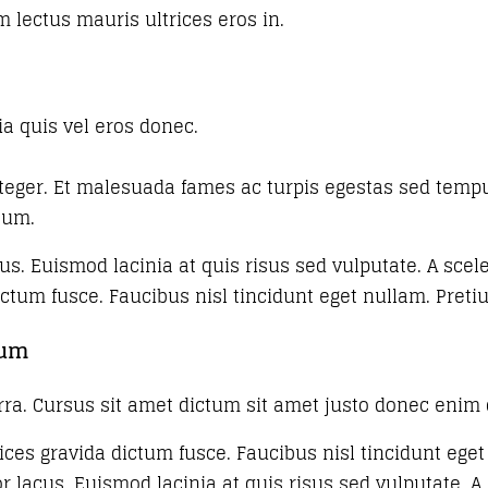
m lectus mauris ultrices eros in.
a quis vel eros donec.
s integer. Et malesuada fames ac turpis egestas sed temp
sum.
us. Euismod lacinia at quis risus sed vulputate. A scel
ctum fusce. Faucibus nisl tincidunt eget nullam. Pretiu
lum
erra. Cursus sit amet dictum sit amet justo donec enim
ices gravida dictum fusce. Faucibus nisl tincidunt eget
r lacus. Euismod lacinia at quis risus sed vulputate. A