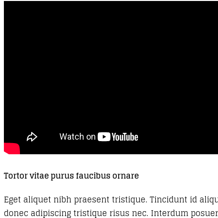
Tortor vitae purus faucibus ornare
Eget aliquet nibh praesent tristique. Tincidunt id ali
donec adipiscing tristique risus nec. Interdum posue