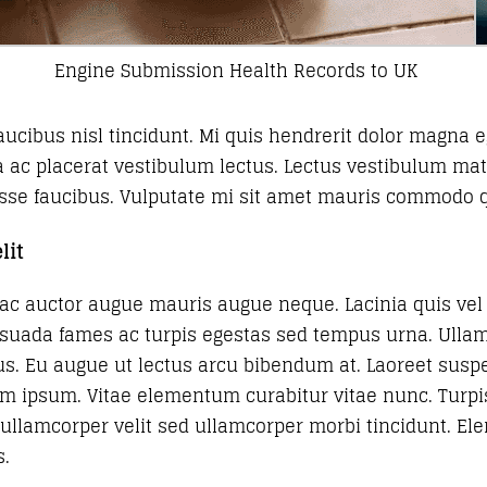
Engine Submission Health Records to UK
aucibus nisl tincidunt. Mi quis hendrerit dolor magna 
c placerat vestibulum lectus. Lectus vestibulum matt
se faucibus. Vulputate mi sit amet mauris commodo q
lit
i ac auctor augue mauris augue neque. Lacinia quis vel 
malesuada fames ac turpis egestas sed tempus urna. Ulla
us. Eu augue ut lectus arcu bibendum at. Laoreet suspe
orem ipsum. Vitae elementum curabitur vitae nunc. Tur
s ullamcorper velit sed ullamcorper morbi tincidunt.
s.