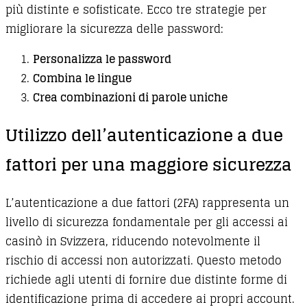
più distinte e sofisticate. Ecco tre strategie per
migliorare la sicurezza delle password:
Personalizza le password
Combina le lingue
Crea combinazioni di parole uniche
Utilizzo dell’autenticazione a due
fattori per una maggiore sicurezza
L’autenticazione a due fattori (2FA) rappresenta un
livello di sicurezza fondamentale per gli accessi ai
casinò in Svizzera, riducendo notevolmente il
rischio di accessi non autorizzati. Questo metodo
richiede agli utenti di fornire due distinte forme di
identificazione prima di accedere ai propri account.