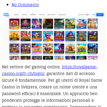
No Comments
Nel settore del gaming online,
https://royalgame-
casino.org/it-ch/login/
, garantire dati di accesso
sicure è fondamentale. Per gli utenti di Royal Game
Casino in Svizzera, creare un nome utente e una
password efficaci è essenziale. Un approccio ben
ponderato protegge le informazioni personali e