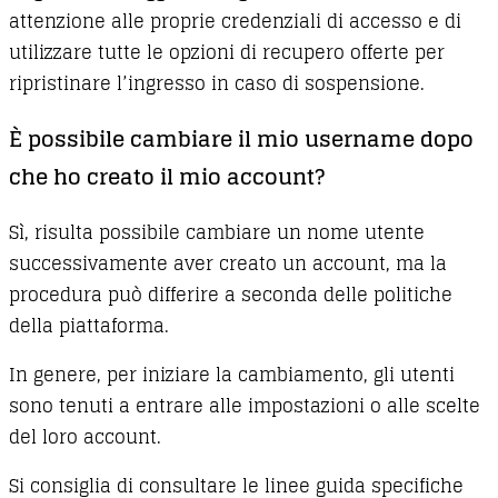
attenzione alle proprie credenziali di accesso e di
utilizzare tutte le opzioni di recupero offerte per
ripristinare l’ingresso in caso di sospensione.
È possibile cambiare il mio username dopo
che ho creato il mio account?
Sì, risulta possibile cambiare un nome utente
successivamente aver creato un account, ma la
procedura può differire a seconda delle politiche
della piattaforma.
In genere, per iniziare la cambiamento, gli utenti
sono tenuti a entrare alle impostazioni o alle scelte
del loro account.
Si consiglia di consultare le linee guida specifiche