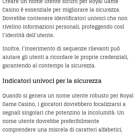
Creare un nome utente sicuro per Royal Game
Casino è essenziale per migliorare la sicurezza.
Dovrebbe contenere identificatori univoci che non
rivelino informazioni personali, proteggendo così
l’identità dell’utente.
Inoltre, l’inserimento di sequenze rilevanti può
aiutare gli utenti a ricordare le proprie credenziali,
garantendo al contempo la sicurezza.
Indicatori univoci per la sicurezza
Quando si genera un nome utente robusto per Royal
Game Casino, i giocatori dovrebbero focalizzarsi a
segnali singolari che potenzino la incolumità. Un
nome utente dovrebbe preferibilmente
comprendere una miscela di caratteri alfabetici,