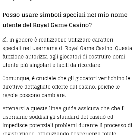
Posso usare simboli speciali nel mio nome
utente del Royal Game Casino?
Sì, in genere è realizzabile utilizzare caratteri
speciali nei username di Royal Game Casino. Questa
funzione autorizza agli giocatori di costruire nomi
utente più singolari e facili da ricordare.
Comunque, è cruciale che gli giocatori verifichino le
direttive dettagliate offerte dal casino, poiché le
regole possono cambiare.
Attenersi a queste linee guida assicura che che il
username soddisfi gli standard del casinò ed
impedisce potenziali problemi durante il processo di
registrazione, ottimizzando l’esperienza totale