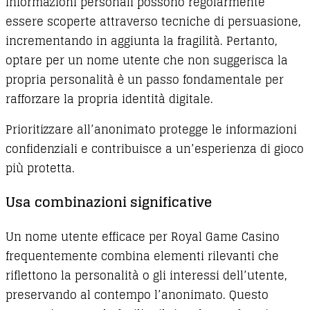
informazioni personali possono regolarmente
essere scoperte attraverso tecniche di persuasione,
incrementando in aggiunta la fragilità. Pertanto,
optare per un nome utente che non suggerisca la
propria personalità è un passo fondamentale per
rafforzare la propria identità digitale.
Prioritizzare all’anonimato protegge le informazioni
confidenziali e contribuisce a un’esperienza di gioco
più protetta.
Usa combinazioni significative
Un nome utente efficace per Royal Game Casino
frequentemente combina elementi rilevanti che
riflettono la personalità o gli interessi dell’utente,
preservando al contempo l’anonimato. Questo