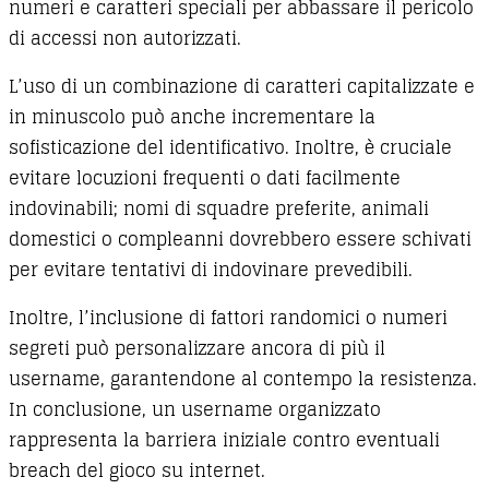
numeri e caratteri speciali per abbassare il pericolo
di accessi non autorizzati.
L’uso di un combinazione di caratteri capitalizzate e
in minuscolo può anche incrementare la
sofisticazione del identificativo. Inoltre, è cruciale
evitare locuzioni frequenti o dati facilmente
indovinabili; nomi di squadre preferite, animali
domestici o compleanni dovrebbero essere schivati
per evitare tentativi di indovinare prevedibili.
Inoltre, l’inclusione di fattori randomici o numeri
segreti può personalizzare ancora di più il
username, garantendone al contempo la resistenza.
In conclusione, un username organizzato
rappresenta la barriera iniziale contro eventuali
breach del gioco su internet.