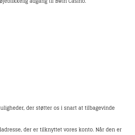
øjeblikkelig adgang til Bwin Casino.
gheder, der støtter os i snart at tilbagevinde
ladresse, der er tilknyttet vores konto. Når den er