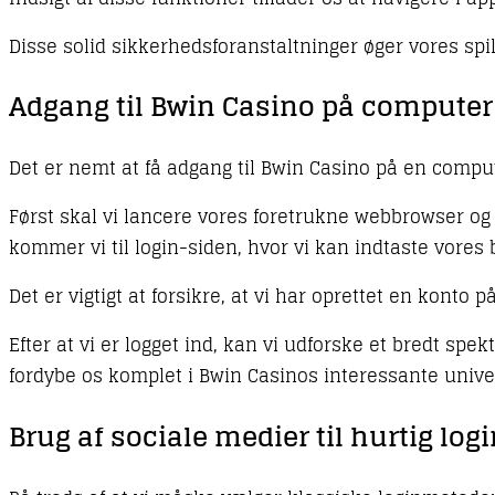
Disse solid sikkerhedsforanstaltninger øger vores spi
Adgang til Bwin Casino på computer
Det er nemt at få adgang til Bwin Casino på en comput
Først skal vi lancere vores foretrukne webbrowser og 
kommer vi til login-siden, hvor vi kan indtaste vore
Det er vigtigt at forsikre, at vi har oprettet en kont
Efter at vi er logget ind, kan vi udforske et bredt spek
fordybe os komplet i Bwin Casinos interessante unive
Brug af sociale medier til hurtig log