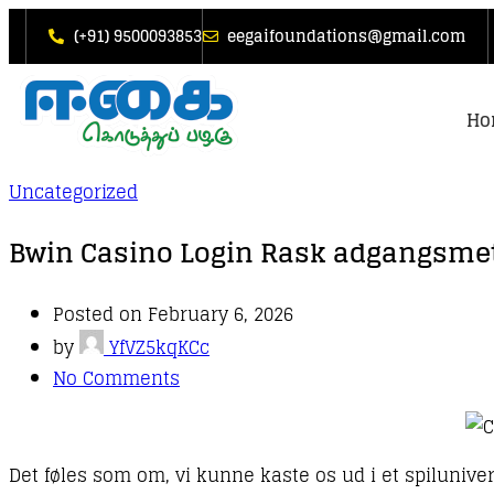
(+91) 9500093853
eegaifoundations@gmail.com
Ho
Uncategorized
Bwin Casino Login Rask adgangsmeto
Posted on February 6, 2026
by
YfVZ5kqKCc
No Comments
Det føles som om, vi kunne kaste os ud i et spiluniv