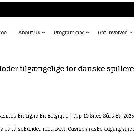
me
About Us
Programmes
Get Involved
der tilgængelige for danske spillere
ers på få sekunder med Bwin Casinos raske adgangsmeto