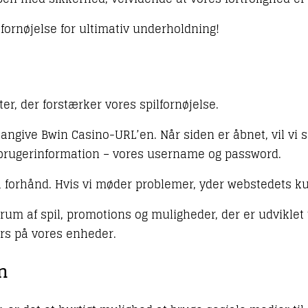
lfornøjelse for ultimativ underholdning!
er, der forstærker vores spilfornøjelse.
angive Bwin Casino-URL’en. Når siden er åbnet, vil vi s
s brugerinformation – vores username og password.
o på forhånd. Hvis vi møder problemer, yder webstedets 
trum af spil, promotions og muligheder, der er udviklet t
rs på vores enheder.
in