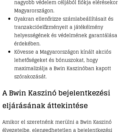
nagyobb védelem céljából fiókja elérésekor
Magyarországon.
Gyakran ellenőrizze számlabeállításait és
tranzakcióelőzményeit a játékélmény
helyességének és védelmének garantálása
érdekében.
Kövesse a Magyarországon kínált akciós
lehetőségeket és bónuszokat, hogy
maximalizálja a Bwin Kaszinóban kapott
szórakozását.
A Bwin Kaszinó bejelentkezési
eljárásának áttekintése
Amikor el szeretnénk merülni a Bwin Kaszinó
élvezeteibe, elengedhetetlen a bejelentkezési