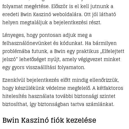
folyamat megértése. Először is el kell jutnunk a
eredeti Bwin Kaszinó weboldalára. Ott jól látható
helyen megtaláljuk a bejelentkezési részt.
Lényeges, hogy pontosan adjuk meg a
felhasználónevünket és kódunkat. Ha bármilyen
problémába futunk, a Bwin egy praktikus „Elfelejtett
jelszó” lehetőséget nyújt, amely végigvezet minket
egy gyors visszaállítási folyamaton.
Ezenkívül bejelentkezés előtt mindig ellenőrizzük,
hogy készülékünk védelme megfelelő. A kétfaktoros
hitelesítés használata további biztonsági szintet
biztosíthat, így biztonságban tartva számlánkat.
Bwin Kaszinó fiók kezelése