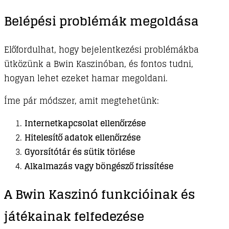
Belépési problémák megoldása
Előfordulhat, hogy bejelentkezési problémákba
ütközünk a Bwin Kaszinóban, és fontos tudni,
hogyan lehet ezeket hamar megoldani.
Íme pár módszer, amit megtehetünk:
Internetkapcsolat ellenőrzése
Hitelesítő adatok ellenőrzése
Gyorsítótár és sütik törlése
Alkalmazás vagy böngésző frissítése
A Bwin Kaszinó funkcióinak és
játékainak felfedezése