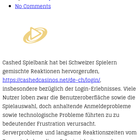
No Comments
Cashed Spielbank hat bei Schweizer Spielern
gemischte Reaktionen hervorgerufen,
https://cashedcasinos.net/de-ch/login/
,
insbesondere bezüglich der Login-Erlebnisses. Viele
Nutzer loben zwar die Benutzeroberfläche sowie die
Spielauswahl, doch anhaltende Anmeldeprobleme
sowie technologische Probleme führten zu zu
bedeutender Frustration verursacht.
Serverprobleme und langsame Reaktionszeiten vom