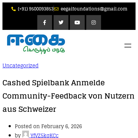
(+91) 9500093853
eegaifoundations@gmail.com
Uncategorized
Cashed Spielbank Anmelde
Community-Feedback von Nutzern
aus Schweizer
Posted on February 6, 2026
by
YfVZ5kqKCc