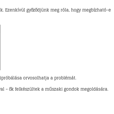
atjuk. Ezenkívül győződjünk meg róla, hogy megbízható-e
ipróbálása orvosolhatja a problémát.
val – ők felkészültek a műszaki gondok megoldására.