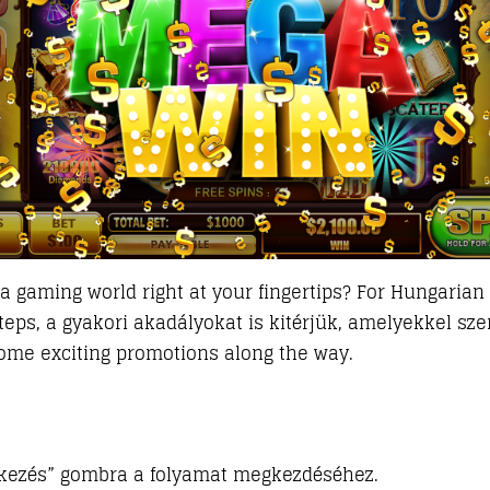
 gaming world right at your fingertips? For Hungarian 
steps, a gyakori akadályokat is kitérjük, amelyekkel s
some exciting promotions along the way.
entkezés” gombra a folyamat megkezdéséhez.