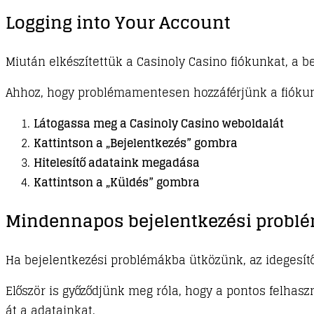
Logging into Your Account
Miután elkészítettük a Casinoly Casino fiókunkat, a b
Ahhoz, hogy problémamentesen hozzáférjünk a fiókun
Látogassa meg a Casinoly Casino weboldalát
Kattintson a „Bejelentkezés” gombra
Hitelesítő adataink megadása
Kattintson a „Küldés” gombra
Mindennapos bejelentkezési problé
Ha bejelentkezési problémákba ütközünk, az idegesít
Először is győződjünk meg róla, hogy a pontos felhasz
át a adatainkat.