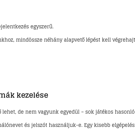
ejelentkezés egyszerű.
khoz, mindössze néhány alapvető lépést kell végrehaj
mák kezelése
ő lehet, de nem vagyunk egyedül – sok játékos hasonló
nálónevet és jelszót használjuk-e. Egy kisebb elgépelés