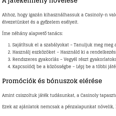
A játékélmény növelése
Ahhoz, hogy igazán kihasználhassuk a Casinoly-n való
élvezetünket és a győzelem esélyeit.
Íme néhány alapvető tanács:
Sajátítsuk el a szabályokat – Tanuljuk meg meg a
Használj eszközöket – Használd ki a rendelkezésr
Rendszeres gyakorlás – Vegyél részt gyakorlatok
Kapcsolódj be a közösségbe – Lépj be a többi ját
Promóciók és bónuszok elérése
Amint csiszoltuk játék tudásunkat, a Casinoly tapasz
Ezek az ajánlatok nemcsak a pénzalapunkat növelik, 