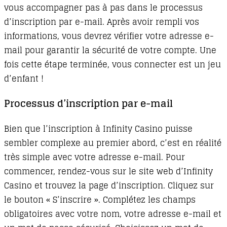
vous accompagner pas à pas dans le processus
d’inscription par e-mail. Après avoir rempli vos
informations, vous devrez vérifier votre adresse e-
mail pour garantir la sécurité de votre compte. Une
fois cette étape terminée, vous connecter est un jeu
d’enfant !
Processus d’inscription par e-mail
Bien que l’inscription à Infinity Casino puisse
sembler complexe au premier abord, c’est en réalité
très simple avec votre adresse e-mail. Pour
commencer, rendez-vous sur le site web d’Infinity
Casino et trouvez la page d’inscription. Cliquez sur
le bouton « S’inscrire ». Complétez les champs
obligatoires avec votre nom, votre adresse e-mail et