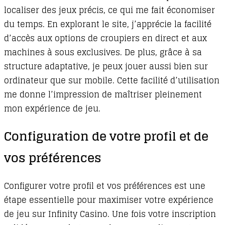
localiser des jeux précis, ce qui me fait économiser
du temps. En explorant le site, j’apprécie la facilité
d’accès aux options de croupiers en direct et aux
machines à sous exclusives. De plus, grâce à sa
structure adaptative, je peux jouer aussi bien sur
ordinateur que sur mobile. Cette facilité d’utilisation
me donne l’impression de maîtriser pleinement
mon expérience de jeu.
Configuration de votre profil et de
vos préférences
Configurer votre profil et vos préférences est une
étape essentielle pour maximiser votre expérience
de jeu sur Infinity Casino. Une fois votre inscription