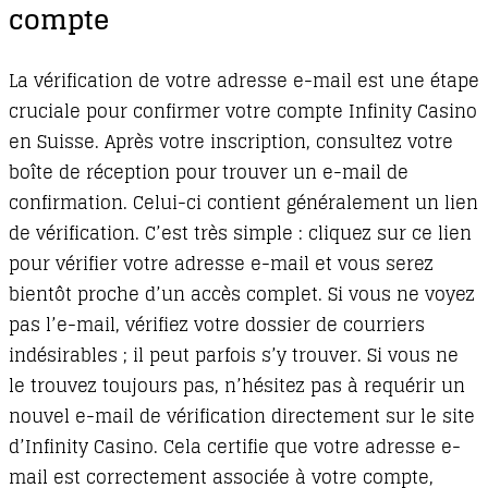
compte
La vérification de votre adresse e-mail est une étape
cruciale pour confirmer votre compte Infinity Casino
en Suisse. Après votre inscription, consultez votre
boîte de réception pour trouver un e-mail de
confirmation. Celui-ci contient généralement un lien
de vérification. C’est très simple : cliquez sur ce lien
pour vérifier votre adresse e-mail et vous serez
bientôt proche d’un accès complet. Si vous ne voyez
pas l’e-mail, vérifiez votre dossier de courriers
indésirables ; il peut parfois s’y trouver. Si vous ne
le trouvez toujours pas, n’hésitez pas à requérir un
nouvel e-mail de vérification directement sur le site
d’Infinity Casino. Cela certifie que votre adresse e-
mail est correctement associée à votre compte,