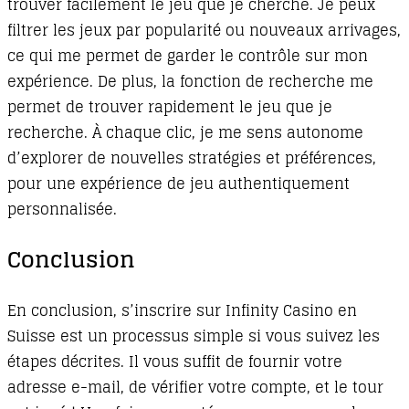
trouver facilement le jeu que je cherche. Je peux
filtrer les jeux par popularité ou nouveaux arrivages,
ce qui me permet de garder le contrôle sur mon
expérience. De plus, la fonction de recherche me
permet de trouver rapidement le jeu que je
recherche. À chaque clic, je me sens autonome
d’explorer de nouvelles stratégies et préférences,
pour une expérience de jeu authentiquement
personnalisée.
Conclusion
En conclusion, s’inscrire sur Infinity Casino en
Suisse est un processus simple si vous suivez les
étapes décrites. Il vous suffit de fournir votre
adresse e-mail, de vérifier votre compte, et le tour