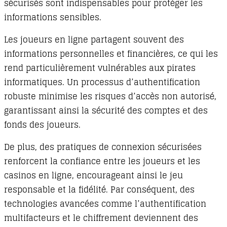
sécurisés sont indispensables pour protéger les
informations sensibles.
Les joueurs en ligne partagent souvent des
informations personnelles et financières, ce qui les
rend particulièrement vulnérables aux pirates
informatiques. Un processus d’authentification
robuste minimise les risques d’accès non autorisé,
garantissant ainsi la sécurité des comptes et des
fonds des joueurs.
De plus, des pratiques de connexion sécurisées
renforcent la confiance entre les joueurs et les
casinos en ligne, encourageant ainsi le jeu
responsable et la fidélité. Par conséquent, des
technologies avancées comme l’authentification
multifacteurs et le chiffrement deviennent des