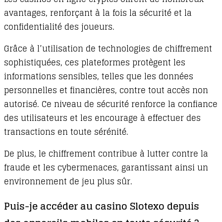
avantages, renforçant à la fois la sécurité et la
confidentialité des joueurs.
Grâce à l’utilisation de technologies de chiffrement
sophistiquées, ces plateformes protègent les
informations sensibles, telles que les données
personnelles et financières, contre tout accès non
autorisé. Ce niveau de sécurité renforce la confiance
des utilisateurs et les encourage à effectuer des
transactions en toute sérénité.
De plus, le chiffrement contribue à lutter contre la
fraude et les cybermenaces, garantissant ainsi un
environnement de jeu plus sûr.
Puis-je accéder au casino Slotexo depuis