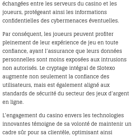
échangées entre les serveurs du casino et les
joueurs, protégeant ainsi les informations
confidentielles des cybermenaces éventuelles.
Par conséquent, les joueurs peuvent profiter
pleinement de leur expérience de jeu en toute
confiance, ayant l’assurance que leurs données
personnelles sont moins exposées aux intrusions
non autorisés. Le cryptage intégral de Slotexo
augmente non seulement la confiance des
utilisateurs, mais est également aligné aux
standards de sécurité du secteur des jeux d’argent
en ligne.
L’engagement du casino envers les technologies
innovantes témoigne de sa volonté de maintenir un
cadre sûr pour sa clientèle, optimisant ainsi