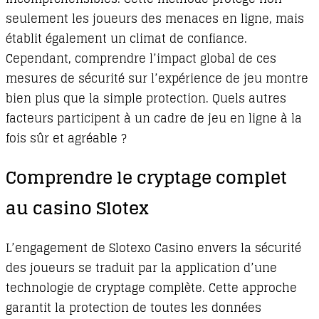
seulement les joueurs des menaces en ligne, mais
établit également un climat de confiance.
Cependant, comprendre l’impact global de ces
mesures de sécurité sur l’expérience de jeu montre
bien plus que la simple protection. Quels autres
facteurs participent à un cadre de jeu en ligne à la
fois sûr et agréable ?
Comprendre le cryptage complet
au casino Slotex
L’engagement de Slotexo Casino envers la sécurité
des joueurs se traduit par la application d’une
technologie de cryptage complète. Cette approche
garantit la protection de toutes les données