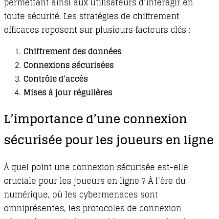
permettant ainsi aux utilisateurs d’interagir en
toute sécurité. Les stratégies de chiffrement
efficaces reposent sur plusieurs facteurs clés :
Chiffrement des données
Connexions sécurisées
Contrôle d’accès
Mises à jour régulières
L’importance d’une connexion
sécurisée pour les joueurs en ligne
À quel point une connexion sécurisée est-elle
cruciale pour les joueurs en ligne ? À l’ère du
numérique, où les cybermenaces sont
omniprésentes, les protocoles de connexion