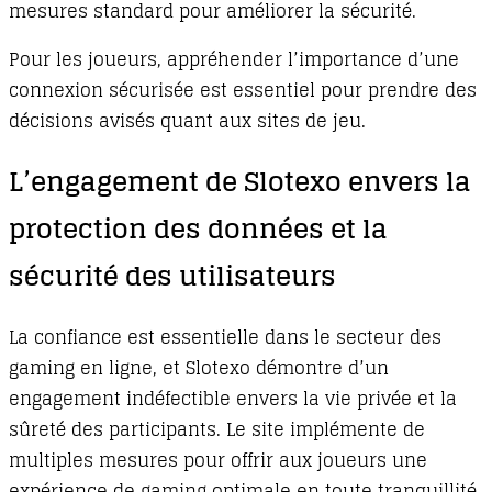
mesures standard pour améliorer la sécurité.
Pour les joueurs, appréhender l’importance d’une
connexion sécurisée est essentiel pour prendre des
décisions avisés quant aux sites de jeu.
L’engagement de Slotexo envers la
protection des données et la
sécurité des utilisateurs
La confiance est essentielle dans le secteur des
gaming en ligne, et Slotexo démontre d’un
engagement indéfectible envers la vie privée et la
sûreté des participants. Le site implémente de
multiples mesures pour offrir aux joueurs une
expérience de gaming optimale en toute tranquillité