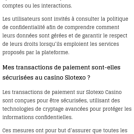
comptes ou les interactions.
Les utilisateurs sont invités à consulter la politique
de confidentialité afin de comprendre comment
leurs données sont gérées et de garantir le respect
de leurs droits lorsqu’ils emploient les services
proposés par la plateforme.
Mes transactions de paiement sont-elles
sécurisées au casino Slotexo ?
Les transactions de paiement sur Slotexo Casino
sont conçues pour être sécurisées, utilisant des
technologies de cryptage avancées pour protéger les
informations confidentielles.
Ces mesures ont pour but d’assurer que toutes les