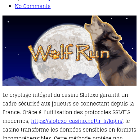
No Comments
Le cryptage intégral du casino Slotexo garantit un
cadre sécurisé aux joueurs se connectant depuis la
France. Grâce à l’utilisation des protocoles SSL/TLS
modernes,
https://slotexo-casino.net/fr-fr/login/
, le
casino transforme les données sensibles en formats
incompréhensibles. Cette méthode protège non