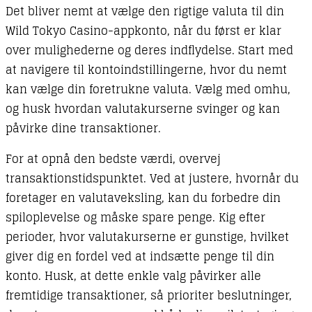
Det bliver nemt at vælge den rigtige valuta til din
Wild Tokyo Casino-appkonto, når du først er klar
over mulighederne og deres indflydelse. Start med
at navigere til kontoindstillingerne, hvor du nemt
kan vælge din foretrukne valuta. Vælg med omhu,
og husk hvordan valutakurserne svinger og kan
påvirke dine transaktioner.
For at opnå den bedste værdi, overvej
transaktionstidspunktet. Ved at justere, hvornår du
foretager en valutaveksling, kan du forbedre din
spiloplevelse og måske spare penge. Kig efter
perioder, hvor valutakurserne er gunstige, hvilket
giver dig en fordel ved at indsætte penge til din
konto. Husk, at dette enkle valg påvirker alle
fremtidige transaktioner, så prioriter beslutninger,