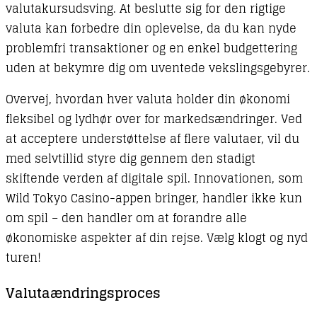
valutakursudsving. At beslutte sig for den rigtige
valuta kan forbedre din oplevelse, da du kan nyde
problemfri transaktioner og en enkel budgettering
uden at bekymre dig om uventede vekslingsgebyrer.
Overvej, hvordan hver valuta holder din økonomi
fleksibel og lydhør over for markedsændringer. Ved
at acceptere understøttelse af flere valutaer, vil du
med selvtillid styre dig gennem den stadigt
skiftende verden af digitale spil. Innovationen, som
Wild Tokyo Casino-appen bringer, handler ikke kun
om spil – den handler om at forandre alle
økonomiske aspekter af din rejse. Vælg klogt og nyd
turen!
Valutaændringsproces