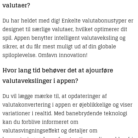
valutaer?
Du har heldet med dig! Enkelte valutabonustyper er
designet til særlige valutaer, hvilket optimerer dit
spil. Appen benytter intelligent valutaveksling og
sikrer, at du får mest muligt ud af din globale
spiloplevelse. Omfavn innovation!
Hvor lang tid behøver det at ajourføre
valutavekslinger i appen?
Du vil lægge mærke til, at opdateringer af
valutakonvertering i appen er øjeblikkelige og viser
variationer i realtid. Med banebrydende teknologi
kan du forblive informeret om
valutasvingningseffekt og detaljer om