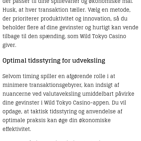
der passer til dine spillevaner og økonomiske mål.
Husk, at hver transaktion tæller. Vælg en metode,
der prioriterer produktivitet og innovation, så du
beholder flere af dine gevinster og hurtigt kan vende
tilbage til den spænding, som Wild Tokyo Casino
giver.
Optimal tidsstyring for udveksling
Selvom timing spiller en afgørende rolle i at
minimere transaktionsgebyrer, kan indsigt af
nuancerne ved valutaveksling umiddelbart påvirke
dine gevinster i Wild Tokyo Casino-appen. Du vil
opdage, at taktisk tidsstyring og anvendelse af
optimale praksis kan øge din økonomiske
effektivitet.