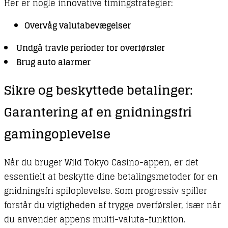
Her er nogle innovative timingstrategier:
Overvåg valutabevægelser
Undgå travle perioder for overførsler
Brug auto alarmer
Sikre og beskyttede betalinger:
Garantering af en gnidningsfri
gamingoplevelse
Når du bruger Wild Tokyo Casino-appen, er det
essentielt at beskytte dine betalingsmetoder for en
gnidningsfri spiloplevelse. Som progressiv spiller
forstår du vigtigheden af trygge overførsler, især når
du anvender appens multi-valuta-funktion.