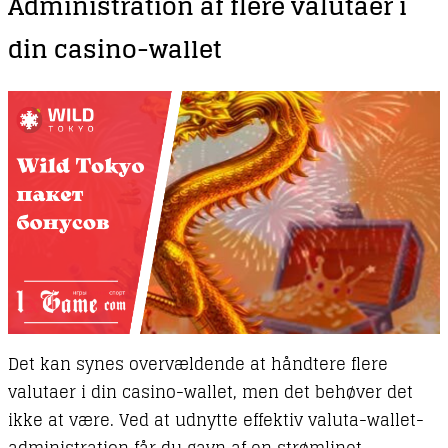
Administration af flere valutaer i
din casino-wallet
Det kan synes overvældende at håndtere flere
valutaer i din casino-wallet, men det behøver det
ikke at være. Ved at udnytte effektiv valuta-wallet-