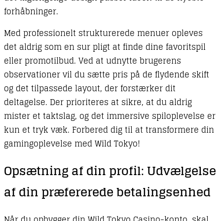
forhåbninger.
Med professionelt strukturerede menuer opleves
det aldrig som en sur pligt at finde dine favoritspil
eller promotilbud. Ved at udnytte brugerens
observationer vil du sætte pris på de flydende skift
og det tilpassede layout, der forstærker dit
deltagelse. Der prioriteres at sikre, at du aldrig
mister et taktslag, og det immersive spiloplevelse er
kun et tryk væk. Forbered dig til at transformere din
gamingoplevelse med Wild Tokyo!
Opsætning af din profil: Udvælgelse
af din præfererede betalingsenhed
Når du opbygger din Wild Tokyo Casino-konto, skal