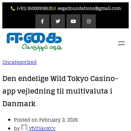
(+91) 9500093853
eegaifoundations@gmail.com
Uncategorized
Den endelige Wild Tokyo Casino-
app vejledning til multivaluta i
Danmark
Posted on February 3, 2026
by
YfVZ5kqKCc