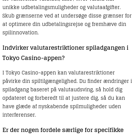
unikke udbetalingsmuligheder og valutaafgifter.
Skub grænserne ved at undersøge disse grænser for
at optimere din udbetalingsrejse og fremhæve din
spilinnovation.
Indvirker valutarestriktioner spiladgangen i
Tokyo Casino-appen?
I Tokyo Casino-appen kan valutarestriktioner
påvirke din spiltilgængelighed. Du finder ændringer i
spiladgang baseret på valutaudsving, så hold dig
opdateret og forberedt til at justere dig, så du kan
have glæde af nyskabende spilmuligheder uden
interferenser.
Er der nogen fordele særlige for specifikke