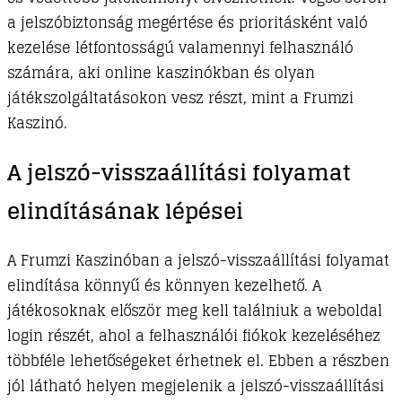
a jelszóbiztonság megértése és prioritásként való
kezelése létfontosságú valamennyi felhasználó
számára, aki online kaszinókban és olyan
játékszolgáltatásokon vesz részt, mint a Frumzi
Kaszinó.
A jelszó-visszaállítási folyamat
elindításának lépései
A Frumzi Kaszinóban a jelszó-visszaállítási folyamat
elindítása könnyű és könnyen kezelhető. A
játékosoknak először meg kell találniuk a weboldal
login részét, ahol a felhasználói fiókok kezeléséhez
többféle lehetőségeket érhetnek el. Ebben a részben
jól látható helyen megjelenik a jelszó-visszaállítási