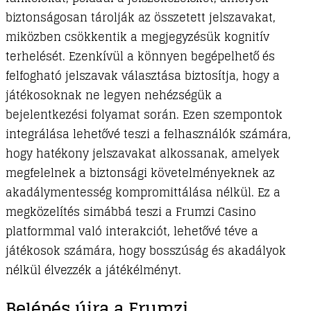
biztonságosan tárolják az összetett jelszavakat,
miközben csökkentik a megjegyzésük kognitív
terhelését. Ezenkívül a könnyen begépelhető és
felfogható jelszavak választása biztosítja, hogy a
játékosoknak ne legyen nehézségük a
bejelentkezési folyamat során. Ezen szempontok
integrálása lehetővé teszi a felhasználók számára,
hogy hatékony jelszavakat alkossanak, amelyek
megfelelnek a biztonsági követelményeknek az
akadálymentesség kompromittálása nélkül. Ez a
megközelítés simábbá teszi a Frumzi Casino
platformmal való interakciót, lehetővé téve a
játékosok számára, hogy bosszúság és akadályok
nélkül élvezzék a játékélményt.
Belépés újra a Frumzi