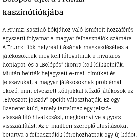
kaszinófiókjába
A Frumzi Kaszinó fiókjához való ismételt hozzáférés
egyszerű folyamat a magyar felhasználók számára.
A Frumzi fiók helyreállításának megkezdéséhez a
játékosoknak meg kell látogatniuk a hivatalos
honlapot, és a „Belépés” ikonra kell klikkelniük.
Miután beírták bejegyzett e-mail címüket és
jelszavukat, a magyar játékosoknak problémát
okozó, mint elveszett kódjukkal küzdő játékosok az
„Elveszett jelszó?” opciót választhatják. Ez egy
üzenetet küld, amely tartalmaz egy jelszó-
visszaállító hivatkozást, megkönnyítve a gyors
visszaállítást. Az e-mailben szereplő utasításokat
betartva a felhasználók létrehozhatnak egy új kódot,