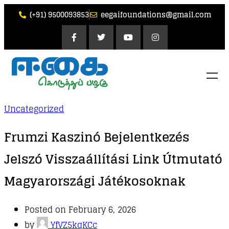
(+91) 9500093853
eegaifoundations@gmail.com
Uncategorized
Frumzi Kaszinó Bejelentkezés
Jelszó Visszaállítási Link Útmutató
Magyarországi Játékosoknak
Posted on February 6, 2026
by
YfVZ5kqKCc