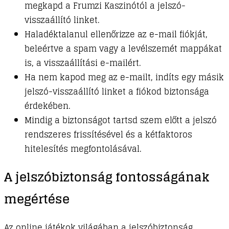
megkapd a Frumzi Kaszinótól a jelszó-
visszaállító linket.
Haladéktalanul ellenőrizze az e-mail fiókját,
beleértve a spam vagy a levélszemét mappákat
is, a visszaállítási e-mailért.
Ha nem kapod meg az e-mailt, indíts egy másik
jelszó-visszaállító linket a fiókod biztonsága
érdekében.
Mindig a biztonságot tartsd szem előtt a jelszó
rendszeres frissítésével és a kétfaktoros
hitelesítés megfontolásával.
A jelszóbiztonság fontosságának
megértése
Az online játékok világában a jelszóbiztonság