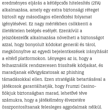
eredményes eljárás a kétlépcsős hitelesítés (2FA)
alkalmazása, amely egy extra biztonsági réteget
biztosít egy másodlagos ellenőrzési folyamat
igénylésével. Ez nagy mértékben csökkenti a
illetéktelen belépés esélyét. Ezenkívül a
jelszókezelők alkalmazása növelheti a biztonságot
azzal, hogy bonyolult kódokat generál és tárol,
megkönnyítve az egyedi bejelentkezések irányítását
a eltérő platformokon. Lényeges az is, hogy a
felhasználók rendszeresen frissítsék kódjaikat, és
maradjanak elővigyázatosak az phishing
támadásokkal ellen. Ezen stratégiák betartásával a
játékosok garantálhatják, hogy Frumzi Casino-
fiókjuk biztonságban marad, lehetővé téve
számukra, hogy a játékélmény élvezetére
összpontosítsanak felesleges aggodalmak nélkül.