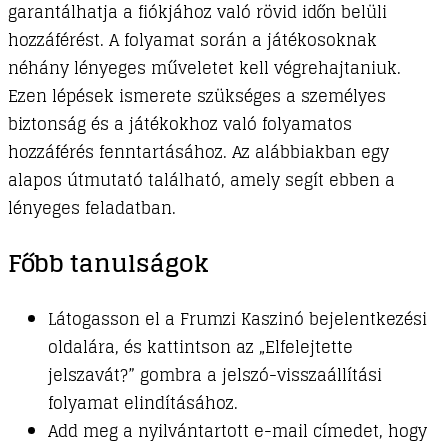
garantálhatja a fiókjához való rövid időn belüli
hozzáférést. A folyamat során a játékosoknak
néhány lényeges műveletet kell végrehajtaniuk.
Ezen lépések ismerete szükséges a személyes
biztonság és a játékokhoz való folyamatos
hozzáférés fenntartásához. Az alábbiakban egy
alapos útmutató található, amely segít ebben a
lényeges feladatban.
Főbb tanulságok
Látogasson el a Frumzi Kaszinó bejelentkezési
oldalára, és kattintson az „Elfelejtette
jelszavát?” gombra a jelszó-visszaállítási
folyamat elindításához.
Add meg a nyilvántartott e-mail címedet, hogy