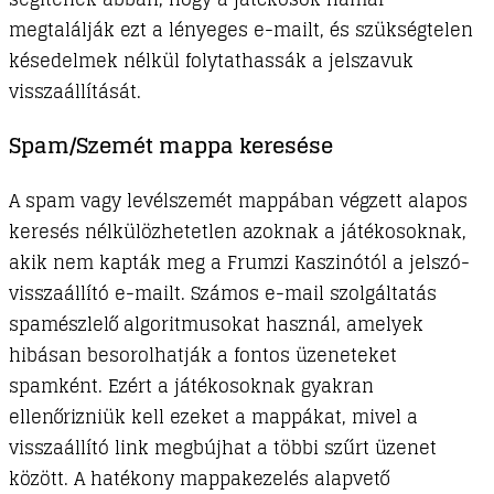
megtalálják ezt a lényeges e-mailt, és szükségtelen
késedelmek nélkül folytathassák a jelszavuk
visszaállítását.
Spam/Szemét mappa keresése
A spam vagy levélszemét mappában végzett alapos
keresés nélkülözhetetlen azoknak a játékosoknak,
akik nem kapták meg a Frumzi Kaszinótól a jelszó-
visszaállító e-mailt. Számos e-mail szolgáltatás
spamészlelő algoritmusokat használ, amelyek
hibásan besorolhatják a fontos üzeneteket
spamként. Ezért a játékosoknak gyakran
ellenőrizniük kell ezeket a mappákat, mivel a
visszaállító link megbújhat a többi szűrt üzenet
között. A hatékony mappakezelés alapvető