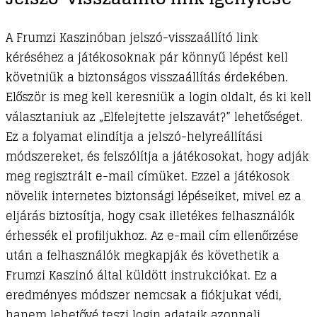
A Frumzi Kaszinóban jelszó-visszaállító link
kéréséhez a játékosoknak pár könnyű lépést kell
követniük a biztonságos visszaállítás érdekében.
Először is meg kell keresniük a login oldalt, és ki kell
választaniuk az „Elfelejtette jelszavát?” lehetőséget.
Ez a folyamat elindítja a jelszó-helyreállítási
módszereket, és felszólítja a játékosokat, hogy adják
meg regisztrált e-mail címüket. Ezzel a játékosok
növelik internetes biztonsági lépéseiket, mivel ez a
eljárás biztosítja, hogy csak illetékes felhasználók
érhessék el profiljukhoz. Az e-mail cím ellenőrzése
után a felhasználók megkapják és követhetik a
Frumzi Kaszinó által küldött instrukciókat. Ez a
eredményes módszer nemcsak a fiókjukat védi,
hanem lehetővé teszi login adataik azonnali