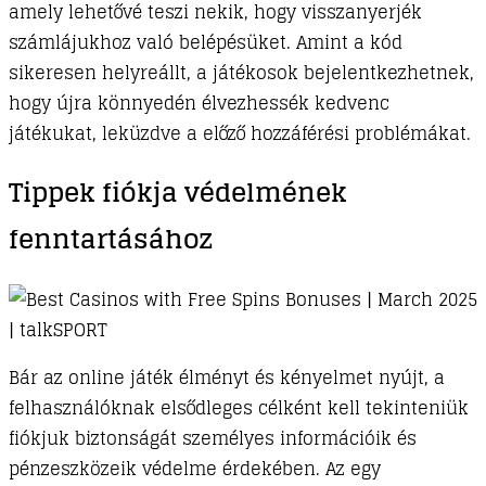
amely lehetővé teszi nekik, hogy visszanyerjék
számlájukhoz való belépésüket. Amint a kód
sikeresen helyreállt, a játékosok bejelentkezhetnek,
hogy újra könnyedén élvezhessék kedvenc
játékukat, leküzdve a előző hozzáférési problémákat.
Tippek fiókja védelmének
fenntartásához
Bár az online játék élményt és kényelmet nyújt, a
felhasználóknak elsődleges célként kell tekinteniük
fiókjuk biztonságát személyes információik és
pénzeszközeik védelme érdekében. Az egy