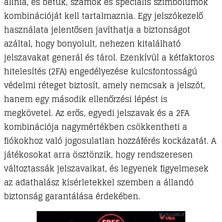
állnia, és betűk, számok és speciális szimbólumok
kombinációját kell tartalmaznia. Egy jelszókezelő
használata jelentősen javíthatja a biztonságot
azáltal, hogy bonyolult, nehezen kitalálható
jelszavakat generál és tárol. Ezenkívül a kétfaktoros
hitelesítés (2FA) engedélyezése kulcsfontosságú
védelmi réteget biztosít, amely nemcsak a jelszót,
hanem egy második ellenőrzési lépést is
megkövetel. Az erős, egyedi jelszavak és a 2FA
kombinációja nagymértékben csökkentheti a
fiókokhoz való jogosulatlan hozzáférés kockázatát. A
játékosokat arra ösztönzik, hogy rendszeresen
változtassák jelszavaikat, és legyenek figyelmesek
az adathalász kísérletekkel szemben a állandó
biztonság garantálása érdekében.