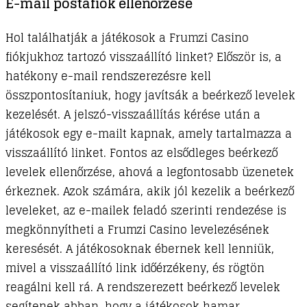
E-mail postafiók ellenőrzése
Hol találhatják a játékosok a Frumzi Casino
fiókjukhoz tartozó visszaállító linket? Először is, a
hatékony e-mail rendszerezésre kell
összpontosítaniuk, hogy javítsák a beérkező levelek
kezelését. A jelszó-visszaállítás kérése után a
játékosok egy e-mailt kapnak, amely tartalmazza a
visszaállító linket. Fontos az elsődleges beérkező
levelek ellenőrzése, ahová a legfontosabb üzenetek
érkeznek. Azok számára, akik jól kezelik a beérkező
leveleket, az e-mailek feladó szerinti rendezése is
megkönnyítheti a Frumzi Casino levelezésének
keresését. A játékosoknak ébernek kell lenniük,
mivel a visszaállító link időérzékeny, és rögtön
reagálni kell rá. A rendszerezett beérkező levelek
segítenek abban, hogy a játékosok hamar