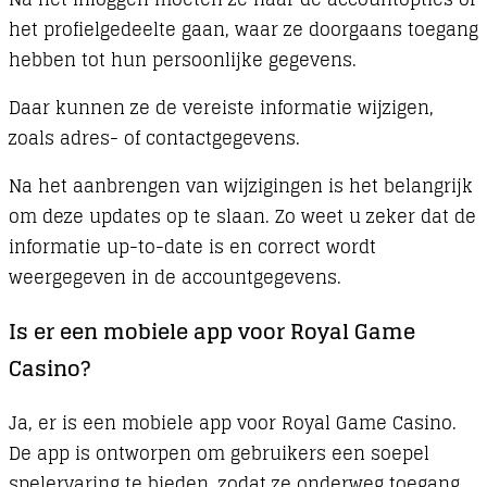
het profielgedeelte gaan, waar ze doorgaans toegang
hebben tot hun persoonlijke gegevens.
Daar kunnen ze de vereiste informatie wijzigen,
zoals adres- of contactgegevens.
Na het aanbrengen van wijzigingen is het belangrijk
om deze updates op te slaan. Zo weet u zeker dat de
informatie up-to-date is en correct wordt
weergegeven in de accountgegevens.
Is er een mobiele app voor Royal Game
Casino?
Ja, er is een mobiele app voor Royal Game Casino.
De app is ontworpen om gebruikers een soepel
spelervaring te bieden, zodat ze onderweg toegang