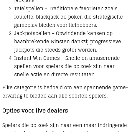
jackpots.
Tafelspellen – Traditionele favorieten zoals
roulette, blackjack en poker, die strategische
gameplay bieden voor liefhebbers.
Jackpotspellen – Opwindende kansen op
baanbrekende winsten dankzij progressieve
jackpots die steeds groter worden.
Instant Win Games – Snelle en amuserende
spellen voor spelers die op zoek zijn naar
snelle actie en directe resultaten.
Elke categorie is bedoeld om een spannende game-
ervaring te bieden aan alle soorten spelers.
Opties voor live dealers
Spelers die op zoek zijn naar een meer indringende