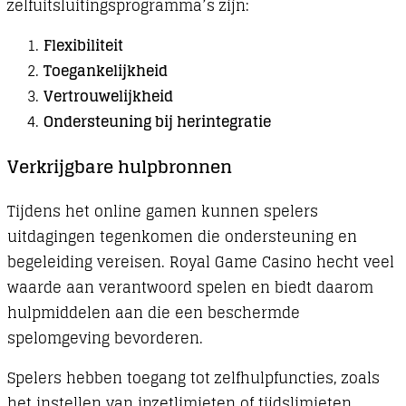
zelfuitsluitingsprogramma’s zijn:
Flexibiliteit
Toegankelijkheid
Vertrouwelijkheid
Ondersteuning bij herintegratie
Verkrijgbare hulpbronnen
Tijdens het online gamen kunnen spelers
uitdagingen tegenkomen die ondersteuning en
begeleiding vereisen. Royal Game Casino hecht veel
waarde aan verantwoord spelen en biedt daarom
hulpmiddelen aan die een beschermde
spelomgeving bevorderen.
Spelers hebben toegang tot zelfhulpfuncties, zoals
het instellen van inzetlimieten of tijdslimieten,