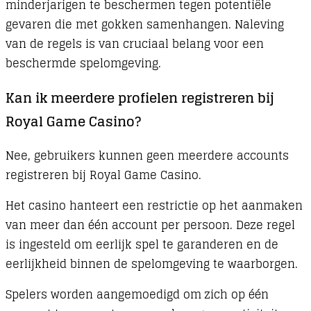
minderjarigen te beschermen tegen potentiële
gevaren die met gokken samenhangen. Naleving
van de regels is van cruciaal belang voor een
beschermde spelomgeving.
Kan ik meerdere profielen registreren bij
Royal Game Casino?
Nee, gebruikers kunnen geen meerdere accounts
registreren bij Royal Game Casino.
Het casino hanteert een restrictie op het aanmaken
van meer dan één account per persoon. Deze regel
is ingesteld om eerlijk spel te garanderen en de
eerlijkheid binnen de spelomgeving te waarborgen.
Spelers worden aangemoedigd om zich op één