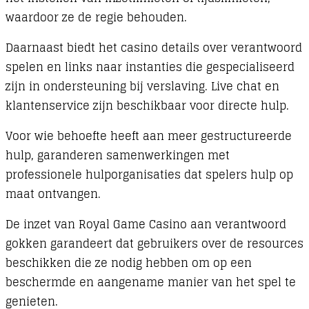
waardoor ze de regie behouden.
Daarnaast biedt het casino details over verantwoord
spelen en links naar instanties die gespecialiseerd
zijn in ondersteuning bij verslaving. Live chat en
klantenservice zijn beschikbaar voor directe hulp.
Voor wie behoefte heeft aan meer gestructureerde
hulp, garanderen samenwerkingen met
professionele hulporganisaties dat spelers hulp op
maat ontvangen.
De inzet van Royal Game Casino aan verantwoord
gokken garandeert dat gebruikers over de resources
beschikken die ze nodig hebben om op een
beschermde en aangename manier van het spel te
genieten.