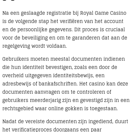
Na een geslaagde registratie bij Royal Game Casino
is de volgende stap het verifiëren van het account
en de persoonlijke gegevens. Dit proces is cruciaal
voor de beveiliging en om te garanderen dat aan de
regelgeving wordt voldaan.
Gebruikers moeten meestal documenten indienen
die hun identiteit bevestigen, zoals een door de
overheid uitgegeven identiteitsbewijs, een
adresbewijs of bankafschriften. Het casino kan deze
documenten aanvragen om te controleren of
gebruikers meerderjarig zijn en gevestigd zijn in een
rechtsgebied waar online gokken is toegestaan.
Nadat de vereiste documenten zijn ingediend, duurt
het verificatieproces doorgaans een paar