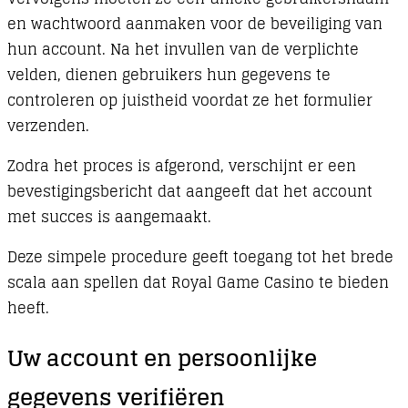
en wachtwoord aanmaken voor de beveiliging van
hun account. Na het invullen van de verplichte
velden, dienen gebruikers hun gegevens te
controleren op juistheid voordat ze het formulier
verzenden.
Zodra het proces is afgerond, verschijnt er een
bevestigingsbericht dat aangeeft dat het account
met succes is aangemaakt.
Deze simpele procedure geeft toegang tot het brede
scala aan spellen dat Royal Game Casino te bieden
heeft.
Uw account en persoonlijke
gegevens verifiëren