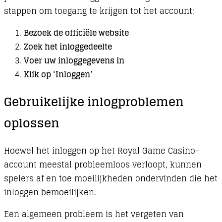
stappen om toegang te krijgen tot het account:
Bezoek de officiële website
Zoek het inloggedeelte
Voer uw inloggegevens in
Klik op ‘Inloggen’
Gebruikelijke inlogproblemen
oplossen
Hoewel het inloggen op het Royal Game Casino-
account meestal probleemloos verloopt, kunnen
spelers af en toe moeilijkheden ondervinden die het
inloggen bemoeilijken.
Een algemeen probleem is het vergeten van