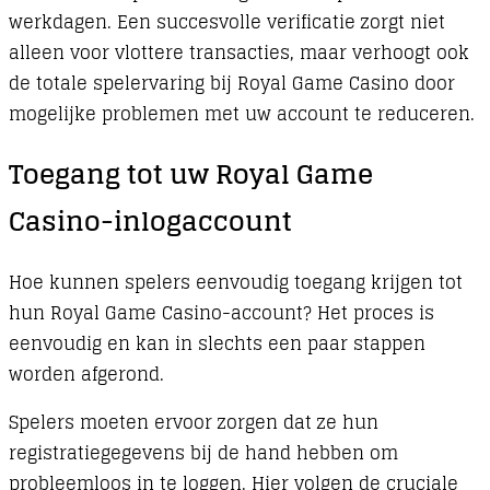
werkdagen. Een succesvolle verificatie zorgt niet
alleen voor vlottere transacties, maar verhoogt ook
de totale spelervaring bij Royal Game Casino door
mogelijke problemen met uw account te reduceren.
Toegang tot uw Royal Game
Casino-inlogaccount
Hoe kunnen spelers eenvoudig toegang krijgen tot
hun Royal Game Casino-account? Het proces is
eenvoudig en kan in slechts een paar stappen
worden afgerond.
Spelers moeten ervoor zorgen dat ze hun
registratiegegevens bij de hand hebben om
probleemloos in te loggen. Hier volgen de cruciale