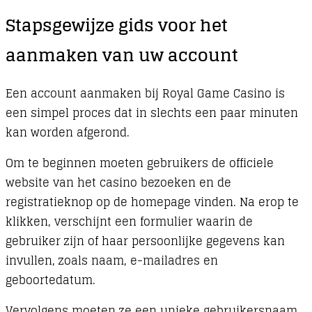
Stapsgewijze gids voor het
aanmaken van uw account
Een account aanmaken bij Royal Game Casino is
een simpel proces dat in slechts een paar minuten
kan worden afgerond.
Om te beginnen moeten gebruikers de officiele
website van het casino bezoeken en de
registratieknop op de homepage vinden. Na erop te
klikken, verschijnt een formulier waarin de
gebruiker zijn of haar persoonlijke gegevens kan
invullen, zoals naam, e-mailadres en
geboortedatum.
Vervolgens moeten ze een unieke gebruikersnaam