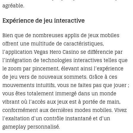
agréable.
Expérience de jeu interactive
Bien que de nombreuses applis de jeux mobiles
offrent une multitude de caractéristiques,
l’application Vegas Hero Casino se différencie par
l’intégration de technologies interactives telles que
le zoom par pincement, élevant ainsi l’expérience
de jeu vers de nouveaux sommets. Grâce à ces
mouvements intuitifs, vous ne faites pas que jouer ;
vous êtes totalement immergé dans un monde
vibrant où l’accès aux jeux est à portée de main,
conformément aux dernières modes mobiles. Vivez
l’exaltation d’un contrôle instantané et d’un
gameplay personnalisé.