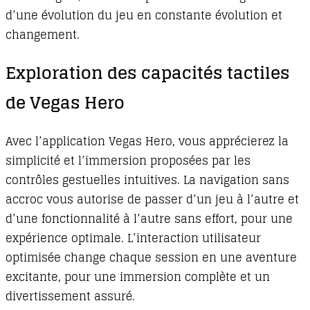
d’une évolution du jeu en constante évolution et
changement.
Exploration des capacités tactiles
de Vegas Hero
Avec l’application Vegas Hero, vous apprécierez la
simplicité et l’immersion proposées par les
contrôles gestuelles intuitives. La navigation sans
accroc vous autorise de passer d’un jeu à l’autre et
d’une fonctionnalité à l’autre sans effort, pour une
expérience optimale. L’interaction utilisateur
optimisée change chaque session en une aventure
excitante, pour une immersion complète et un
divertissement assuré.