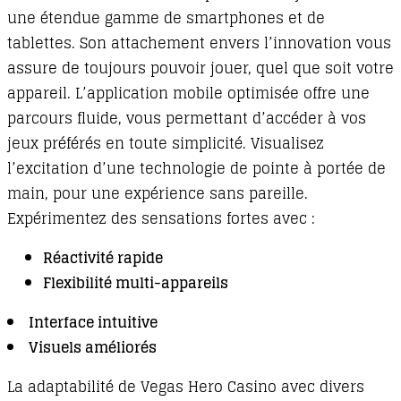
une étendue gamme de smartphones et de
tablettes. Son attachement envers l’innovation vous
assure de toujours pouvoir jouer, quel que soit votre
appareil. L’application mobile optimisée offre une
parcours fluide, vous permettant d’accéder à vos
jeux préférés en toute simplicité. Visualisez
l’excitation d’une technologie de pointe à portée de
main, pour une expérience sans pareille.
Expérimentez des sensations fortes avec :
Réactivité rapide
Flexibilité multi-appareils
Interface intuitive
Visuels améliorés
La adaptabilité de Vegas Hero Casino avec divers