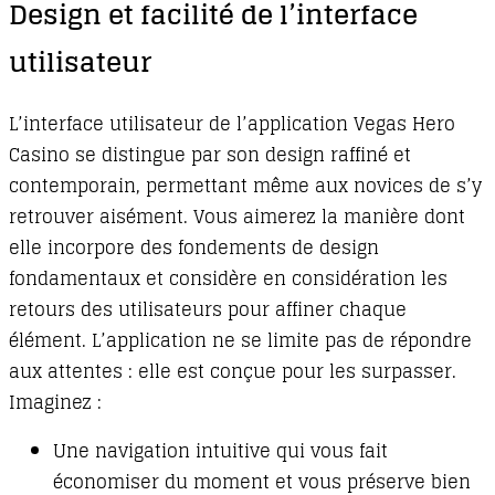
Design et facilité de l’interface
utilisateur
L’interface utilisateur de l’application Vegas Hero
Casino se distingue par son design raffiné et
contemporain, permettant même aux novices de s’y
retrouver aisément. Vous aimerez la manière dont
elle incorpore des fondements de design
fondamentaux et considère en considération les
retours des utilisateurs pour affiner chaque
élément. L’application ne se limite pas de répondre
aux attentes : elle est conçue pour les surpasser.
Imaginez :
Une navigation intuitive qui vous fait
économiser du moment et vous préserve bien