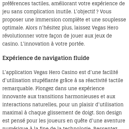
préférences tactiles, améliorant votre expérience de
jeu sans complication inutile. L’objectif ? Vous
proposer une immersion complète et une souplesse
optimale. Alors n’hésitez plus, laissez Vegas Hero
révolutionner votre façon de jouer aux jeux de
casino. L’innovation à votre portée.
Expérience de navigation fluide
L’application Vegas Hero Casino est d’une facilité
d’utilisation stupéfiante grâce à sa réactivité tactile
remarquable. Plongez dans une expérience
innovante aux transitions harmonieuses et aux
interactions naturelles, pour un plaisir d’utilisation
maximal à chaque glissement de doigt. Son design
est pensé pour les joueurs en quête d’une aventure
numérique à la fine de la technologie. Ressentez