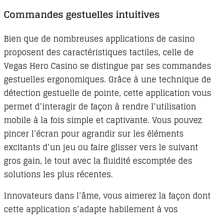
Commandes gestuelles intuitives
Bien que de nombreuses applications de casino
proposent des caractéristiques tactiles, celle de
Vegas Hero Casino se distingue par ses commandes
gestuelles ergonomiques. Grâce à une technique de
détection gestuelle de pointe, cette application vous
permet d’interagir de façon à rendre l’utilisation
mobile à la fois simple et captivante. Vous pouvez
pincer l’écran pour agrandir sur les éléments
excitants d’un jeu ou faire glisser vers le suivant
gros gain, le tout avec la fluidité escomptée des
solutions les plus récentes.
Innovateurs dans l’âme, vous aimerez la façon dont
cette application s’adapte habilement à vos