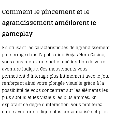
Comment le pincement et le
agrandissement améliorent le
gameplay
En utilisant les caractéristiques de agrandissement
par serrage dans l’application Vegas Hero Casino,
vous constaterez une nette amélioration de votre
aventure ludique. Ces mouvements vous
permettent d’interagir plus intimement avec le jeu,
renforçant ainsi votre plongée visuelle grâce à la
possibilité de vous concentrer sur les éléments les
plus subtils et les visuels les plus animés. En
explorant ce degré d’interaction, vous profiterez
d’une aventure ludique plus personnalisée et plus