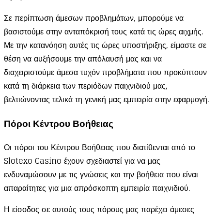
Σε περίπτωση άμεσων προβλημάτων, μπορούμε να
βασιστούμε στην ανταπόκρισή τους κατά τις ώρες αιχμής.
Με την κατανόηση αυτές τις ώρες υποστήριξης, είμαστε σε
θέση να αυξήσουμε την απόλαυσή μας και να
διαχειριστούμε άμεσα τυχόν προβλήματα που προκύπτουν
κατά τη διάρκεια των περιόδων παιχνιδιού μας,
βελτιώνοντας τελικά τη γενική μας εμπειρία στην εφαρμογή.
Πόροι Κέντρου Βοήθειας
Οι πόροι του Κέντρου Βοήθειας που διατίθενται από το
Slotexo Casino έχουν σχεδιαστεί για να μας
ενδυναμώσουν με τις γνώσεις και την βοήθεια που είναι
απαραίτητες για μια απρόσκοπτη εμπειρία παιχνιδιού.
Η είσοδος σε αυτούς τους πόρους μας παρέχει άμεσες