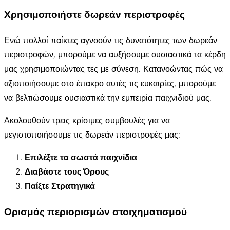
Χρησιμοποιήστε δωρεάν περιστροφές
Ενώ πολλοί παίκτες αγνοούν τις δυνατότητες των δωρεάν
περιστροφών, μπορούμε να αυξήσουμε ουσιαστικά τα κέρδη
μας χρησιμοποιώντας τες με σύνεση. Κατανοώντας πώς να
αξιοποιήσουμε στο έπακρο αυτές τις ευκαιρίες, μπορούμε
να βελτιώσουμε ουσιαστικά την εμπειρία παιχνιδιού μας.
Ακολουθούν τρεις κρίσιμες συμβουλές για να
μεγιστοποιήσουμε τις δωρεάν περιστροφές μας:
Επιλέξτε τα σωστά παιχνίδια
Διαβάστε τους Όρους
Παίξτε Στρατηγικά
Ορισμός περιορισμών στοιχηματισμού