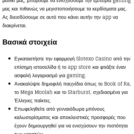
μανίκι μας, μπορούμε να ενισχύσουμε την εμπειρία gaming
μας και πιθανώς να μεγιστοποιήσουμε τα κερδίσματα μας.
Ας διεισδύσουμε σε αυτό που κάνει αυτήν την app να
διακρίνεται.
Βασικά στοιχεία
Εγκαταστήστε την εφαρμογή Slotexo Casino από την
επίσημη ιστοσελίδα ή το app store και φτιάξτε έναν
ασφαλή λογαριασμό για gaming.
Ανακαλύψτε δημοφιλή παιχνίδια όπως το Book of Ra,
το Mega Moolah και το Starburst, σχεδιασμένα για
Έλληνες παίκτες.
Επωφεληθείτε από γενναιόδωρα μπόνους
καλωσορίσματος και αποκλειστικές προσφορές που
έχουν δημιουργηθεί για να ενισχύσουν την πιστότητα
των χρηστών.