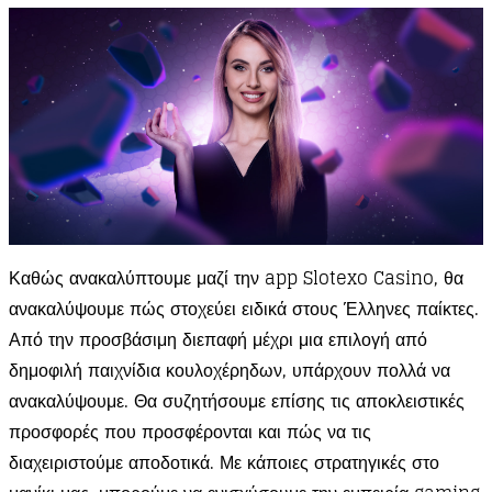
Καθώς ανακαλύπτουμε μαζί την app Slotexo Casino, θα
ανακαλύψουμε πώς στοχεύει ειδικά στους Έλληνες παίκτες.
Από την προσβάσιμη διεπαφή μέχρι μια επιλογή από
δημοφιλή παιχνίδια κουλοχέρηδων, υπάρχουν πολλά να
ανακαλύψουμε. Θα συζητήσουμε επίσης τις αποκλειστικές
προσφορές που προσφέρονται και πώς να τις
διαχειριστούμε αποδοτικά. Με κάποιες στρατηγικές στο