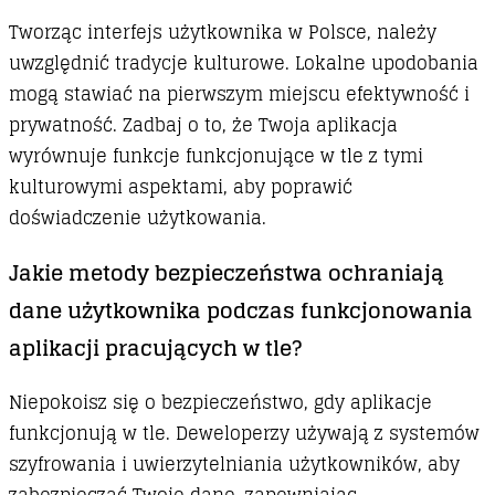
Tworząc interfejs użytkownika w Polsce, należy
uwzględnić tradycje kulturowe. Lokalne upodobania
mogą stawiać na pierwszym miejscu efektywność i
prywatność. Zadbaj o to, że Twoja aplikacja
wyrównuje funkcje funkcjonujące w tle z tymi
kulturowymi aspektami, aby poprawić
doświadczenie użytkowania.
Jakie metody bezpieczeństwa ochraniają
dane użytkownika podczas funkcjonowania
aplikacji pracujących w tle?
Niepokoisz się o bezpieczeństwo, gdy aplikacje
funkcjonują w tle. Deweloperzy używają z systemów
szyfrowania i uwierzytelniania użytkowników, aby