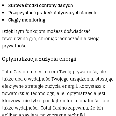
Surowe środki ochrony danych
Przejrzystość praktyk dotyczących danych
Ciągły monitoring
Dzięki tym funkcjom możesz doświadczać
rewolucyjną grą, chroniąc jednocześnie swoją
prywatność.
Optymalizacja zużycia energii
Total Casino nie tylko ceni Twoją prywatność, ale
także dba o wydajność Twojego urządzenia, stosując
efektywne strategie zużycia energii. Korzystasz z
nowatorskiej technologii, a jej optymalizacja jest
kluczowa nie tylko pod kątem funkcjonalności, ale
także wydajności. Total Casino zapewnia, że ich
aplikacja zawiera nowoczesne techniki