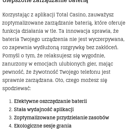
Ulepszone zarządzanie baterią
Korzystając z aplikacji Total Casino, zauważysz
zoptymalizowane zarządzanie baterią, które oferuje
funkcja działania w tle. Ta innowacja sprawia, że
bateria Twojego urządzenia nie jest wyczerpywana,
co zapewnia wydłużoną rozgrywkę bez zakłóceń.
Pomyśl o tym, że relaksujesz się wygodnie,
zanurzony w emocjach ulubionych gier, mając
pewność, że żywotność Twojego telefonu jest
sprawnie zarządzana. Oto, czego możesz się
spodziewać:
Efektywne oszczędzanie baterii
Stała wydajność aplikacji
Zoptymalizowane przydzielanie zasobów
Ekologiczne sesje grania