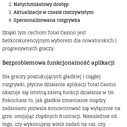
Natychmiastowy dostęp
Aktualizacje w czasie rzeczywistym
Spersonalizowana rozgrywka
Dzięki tym cechom Total Casino jest
bezkonkurencyjnym wyborem dla nowatorskich i
progresywnych graczy.
Bezproblemowa funkcjonalność aplikacji
Dla graczy poszukujących gładkiej i ciągłej
rozgrywki, płynne działanie aplikacji Total Casino
okazuje się istotną zaletą funkcji działania w tle.
Pokochasz to, jak gładkie zmienianie między
zadaniami pozwala koncentrować się wyłącznie na
grze, omijając zbędnych frustracji. Niezależnie od
tego, czy wykonujesz wiele zadań na raz, czy