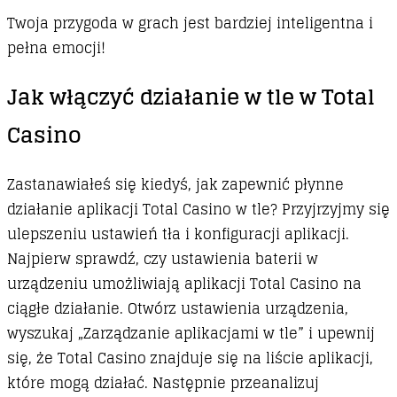
Twoja przygoda w grach jest bardziej inteligentna i
pełna emocji!
Jak włączyć działanie w tle w Total
Casino
Zastanawiałeś się kiedyś, jak zapewnić płynne
działanie aplikacji Total Casino w tle? Przyjrzyjmy się
ulepszeniu ustawień tła i konfiguracji aplikacji.
Najpierw sprawdź, czy ustawienia baterii w
urządzeniu umożliwiają aplikacji Total Casino na
ciągłe działanie. Otwórz ustawienia urządzenia,
wyszukaj „Zarządzanie aplikacjami w tle” i upewnij
się, że Total Casino znajduje się na liście aplikacji,
które mogą działać. Następnie przeanalizuj