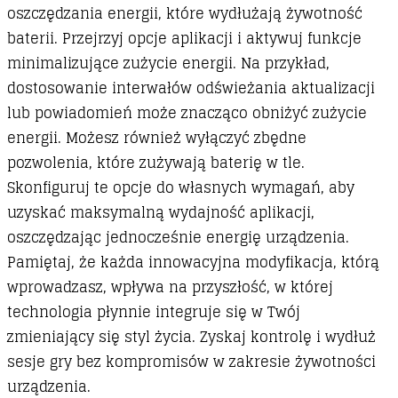
oszczędzania energii, które wydłużają żywotność
baterii. Przejrzyj opcje aplikacji i aktywuj funkcje
minimalizujące zużycie energii. Na przykład,
dostosowanie interwałów odświeżania aktualizacji
lub powiadomień może znacząco obniżyć zużycie
energii. Możesz również wyłączyć zbędne
pozwolenia, które zużywają baterię w tle.
Skonfiguruj te opcje do własnych wymagań, aby
uzyskać maksymalną wydajność aplikacji,
oszczędzając jednocześnie energię urządzenia.
Pamiętaj, że każda innowacyjna modyfikacja, którą
wprowadzasz, wpływa na przyszłość, w której
technologia płynnie integruje się w Twój
zmieniający się styl życia. Zyskaj kontrolę i wydłuż
sesje gry bez kompromisów w zakresie żywotności
urządzenia.