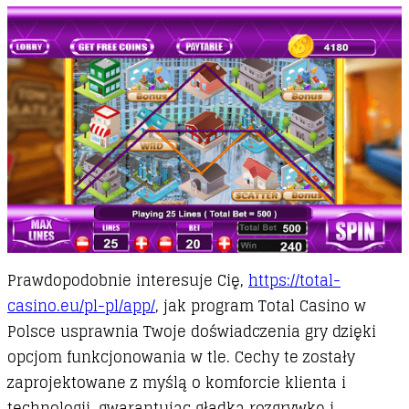
Prawdopodobnie interesuje Cię,
https://total-
casino.eu/pl-pl/app/
, jak program Total Casino w
Polsce usprawnia Twoje doświadczenia gry dzięki
opcjom funkcjonowania w tle. Cechy te zostały
zaprojektowane z myślą o komforcie klienta i
technologii, gwarantując gładką rozgrywkę i