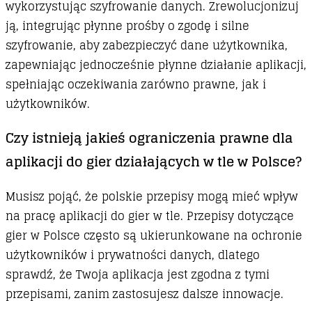
wykorzystując szyfrowanie danych. Zrewolucjonizuj
ją, integrując płynne prośby o zgodę i silne
szyfrowanie, aby zabezpieczyć dane użytkownika,
zapewniając jednocześnie płynne działanie aplikacji,
spełniając oczekiwania zarówno prawne, jak i
użytkowników.
Czy istnieją jakieś ograniczenia prawne dla
aplikacji do gier działających w tle w Polsce?
Musisz pojąć, że polskie przepisy mogą mieć wpływ
na pracę aplikacji do gier w tle. Przepisy dotyczące
gier w Polsce często są ukierunkowane na ochronie
użytkowników i prywatności danych, dlatego
sprawdź, że Twoja aplikacja jest zgodna z tymi
przepisami, zanim zastosujesz dalsze innowacje.