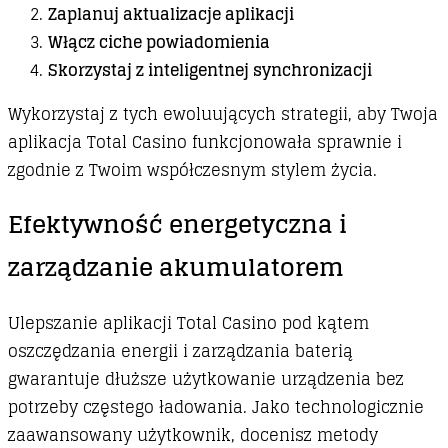
Zaplanuj aktualizacje aplikacji
Włącz ciche powiadomienia
Skorzystaj z inteligentnej synchronizacji
Wykorzystaj z tych ewoluujących strategii, aby Twoja
aplikacja Total Casino funkcjonowała sprawnie i
zgodnie z Twoim współczesnym stylem życia.
Efektywność energetyczna i
zarządzanie akumulatorem
Ulepszanie aplikacji Total Casino pod kątem
oszczędzania energii i zarządzania baterią
gwarantuje dłuższe użytkowanie urządzenia bez
potrzeby częstego ładowania. Jako technologicznie
zaawansowany użytkownik, docenisz metody