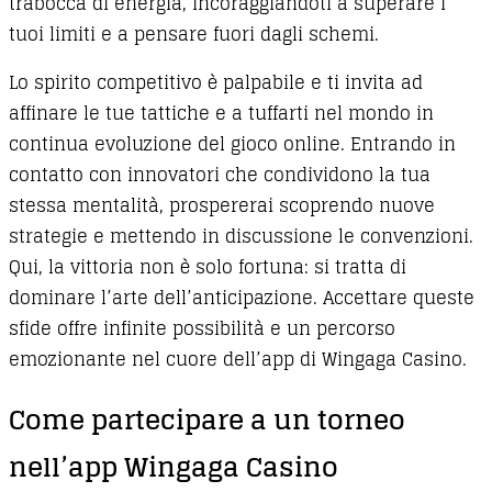
trabocca di energia, incoraggiandoti a superare i
tuoi limiti e a pensare fuori dagli schemi.
Lo spirito competitivo è palpabile e ti invita ad
affinare le tue tattiche e a tuffarti nel mondo in
continua evoluzione del gioco online. Entrando in
contatto con innovatori che condividono la tua
stessa mentalità, prospererai scoprendo nuove
strategie e mettendo in discussione le convenzioni.
Qui, la vittoria non è solo fortuna: si tratta di
dominare l’arte dell’anticipazione. Accettare queste
sfide offre infinite possibilità e un percorso
emozionante nel cuore dell’app di Wingaga Casino.
Come partecipare a un torneo
nell’app Wingaga Casino