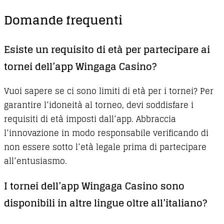
Domande frequenti
Esiste un requisito di età per partecipare ai
tornei dell’app Wingaga Casino?
Vuoi sapere se ci sono limiti di età per i tornei? Per
garantire l’idoneità al torneo, devi soddisfare i
requisiti di età imposti dall’app. Abbraccia
l’innovazione in modo responsabile verificando di
non essere sotto l’età legale prima di partecipare
all’entusiasmo.
I tornei dell’app Wingaga Casino sono
disponibili in altre lingue oltre all’italiano?