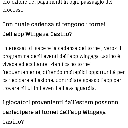
protezione dei pagamenti in ogni passaggio del
processo.
Con quale cadenza si tengono i tornei
dell’app Wingaga Casino?
Interessati di sapere la cadenza dei tornei, vero? Il
programma degli eventi dell’app Wingaga Casino è
vivace ed eccitante. Pianificano tornei
frequentemente, offrendo molteplici opportunità per
partecipare all’azione. Controllate spesso l’app per
trovare gli ultimi eventi all’avanguardia.
I giocatori provenienti dall’estero possono
partecipare ai tornei dell’app Wingaga
Casino?