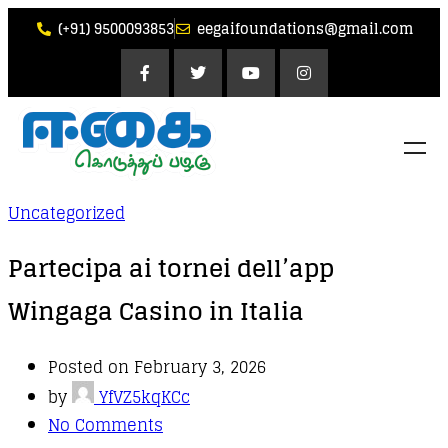
(+91) 9500093853
eegaifoundations@gmail.com
Uncategorized
Partecipa ai tornei dell’app
Wingaga Casino in Italia
Posted on February 3, 2026
by
YfVZ5kqKCc
No Comments