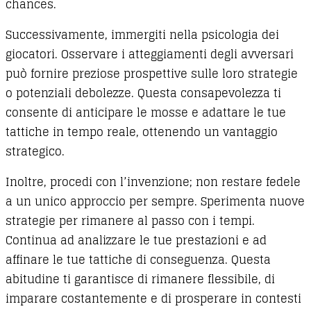
chances.
Successivamente, immergiti nella psicologia dei
giocatori. Osservare i atteggiamenti degli avversari
può fornire preziose prospettive sulle loro strategie
o potenziali debolezze. Questa consapevolezza ti
consente di anticipare le mosse e adattare le tue
tattiche in tempo reale, ottenendo un vantaggio
strategico.
Inoltre, procedi con l’invenzione; non restare fedele
a un unico approccio per sempre. Sperimenta nuove
strategie per rimanere al passo con i tempi.
Continua ad analizzare le tue prestazioni e ad
affinare le tue tattiche di conseguenza. Questa
abitudine ti garantisce di rimanere flessibile, di
imparare costantemente e di prosperare in contesti