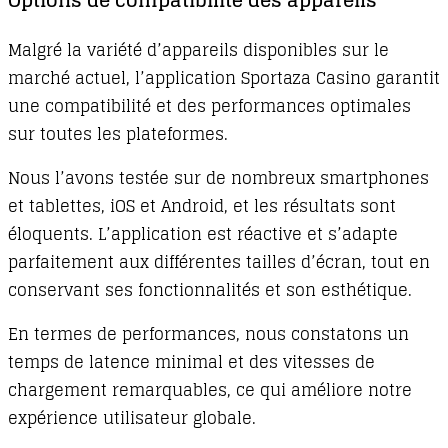
Options de compatibilité des appareils
Malgré la variété d’appareils disponibles sur le
marché actuel, l’application Sportaza Casino garantit
une compatibilité et des performances optimales
sur toutes les plateformes.
Nous l’avons testée sur de nombreux smartphones
et tablettes, iOS et Android, et les résultats sont
éloquents. L’application est réactive et s’adapte
parfaitement aux différentes tailles d’écran, tout en
conservant ses fonctionnalités et son esthétique.
En termes de performances, nous constatons un
temps de latence minimal et des vitesses de
chargement remarquables, ce qui améliore notre
expérience utilisateur globale.