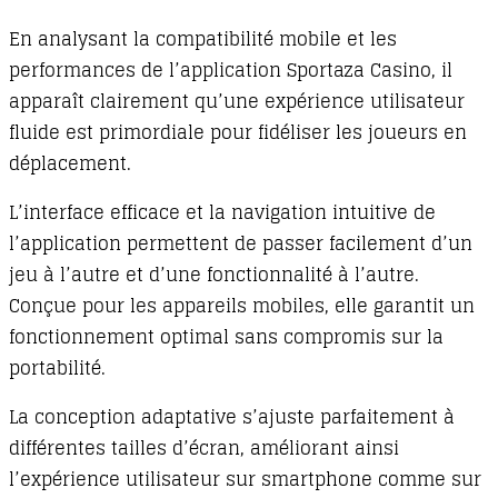
En analysant la compatibilité mobile et les
performances de l’application Sportaza Casino, il
apparaît clairement qu’une expérience utilisateur
fluide est primordiale pour fidéliser les joueurs en
déplacement.
L’interface efficace et la navigation intuitive de
l’application permettent de passer facilement d’un
jeu à l’autre et d’une fonctionnalité à l’autre.
Conçue pour les appareils mobiles, elle garantit un
fonctionnement optimal sans compromis sur la
portabilité.
La conception adaptative s’ajuste parfaitement à
différentes tailles d’écran, améliorant ainsi
l’expérience utilisateur sur smartphone comme sur