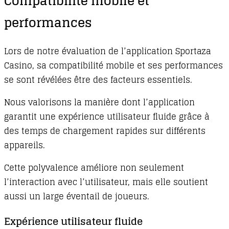
Compatibilité mobile et
performances
Lors de notre évaluation de l’application Sportaza
Casino, sa compatibilité mobile et ses performances
se sont révélées être des facteurs essentiels.
Nous valorisons la manière dont l’application
garantit une expérience utilisateur fluide grâce à
des temps de chargement rapides sur différents
appareils.
Cette polyvalence améliore non seulement
l’interaction avec l’utilisateur, mais elle soutient
aussi un large éventail de joueurs.
Expérience utilisateur fluide