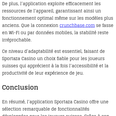
De plus, l’application exploite efficacement les
ressources de l’appareil, garantissant ainsi un
fonctionnement optimal même sur les modèles plus
anciens. Que la connexion
crunchbase.com
se fasse
en Wi-Fi ou par données mobiles, la stabilité reste
irréprochable.
Ce niveau d’adaptabilité est essentiel, faisant de
Sportaza Casino un choix fiable pour les joueurs
suisses qui apprécient à la fois l’accessibilité et la
productivité de leur expérience de jeu.
Conclusion
En résumé, l’application Sportaza Casino offre une
sélection remarquable de fonctionnalités