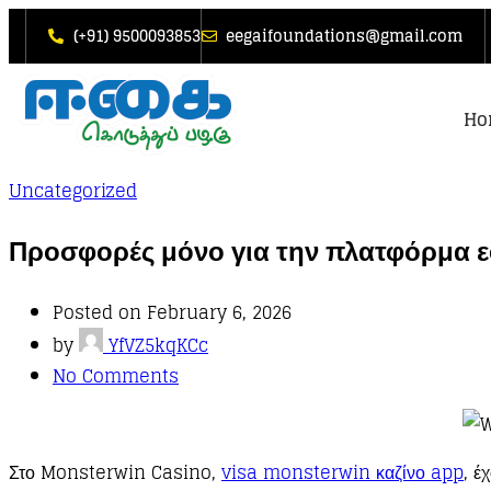
(+91) 9500093853
eegaifoundations@gmail.com
Ho
Uncategorized
Προσφορές μόνο για την πλατφόρμα ε
Posted on February 6, 2026
by
YfVZ5kqKCc
No Comments
Στο Monsterwin Casino,
visa monsterwin καζίνο app
, έ