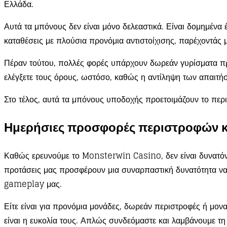
Ελλάδα.
Αυτά τα μπόνους δεν είναι μόνο δελεαστικά. Είναι δομημένα
καταθέσεις με πλούσια προνόμια αντιστοίχισης, παρέχοντάς 
Πέραν τούτου, πολλές φορές υπάρχουν δωρεάν γυρίσματα προ
ελέγξετε τους όρους, ωστόσο, καθώς η αντίληψη των απαιτήσ
Στο τέλος, αυτά τα μπόνους υποδοχής προετοιμάζουν το πε
Ημερήσιες προσφορές περιστροφών 
Καθώς ερευνούμε το Monsterwin Casino, δεν είναι δυνατόν
προτάσεις μας προσφέρουν μια συναρπαστική δυνατότητα να 
gameplay μας.
Είτε είναι για προνόμια μονάδες, δωρεάν περιστροφές ή μονα
είναι η ευκολία τους. Απλώς συνδεόμαστε και λαμβάνουμε τη