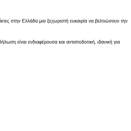
τες στην Ελλάδα μια ξεχωριστή ευκαιρία να βελτιώσουν την
δήλωση είναι ενδιαφέρουσα και ανταποδοτική, ιδανική για