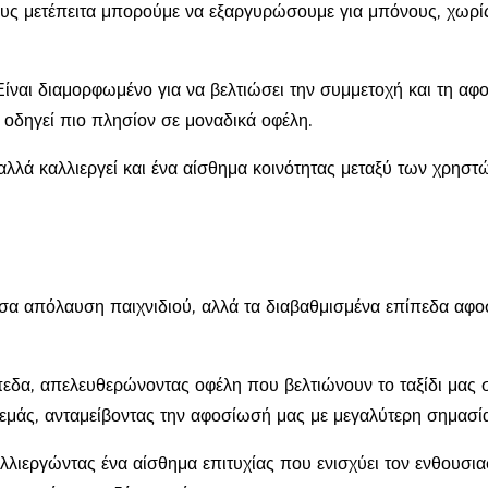
ους μετέπειτα μπορούμε να εξαργυρώσουμε για μπόνους, χωρίς
 Είναι διαμορφωμένο για να βελτιώσει την συμμετοχή και τη 
 οδηγεί πιο πλησίον σε μοναδικά οφέλη.
 αλλά καλλιεργεί και ένα αίσθημα κοινότητας μεταξύ των χρησ
α απόλαυση παιχνιδιού, αλλά τα διαβαθμισμένα επίπεδα αφοσ
ίπεδα, απελευθερώνοντας οφέλη που βελτιώνουν το ταξίδι μας
εμάς, ανταμείβοντας την αφοσίωσή μας με μεγαλύτερη σημασί
λιεργώντας ένα αίσθημα επιτυχίας που ενισχύει τον ενθουσια