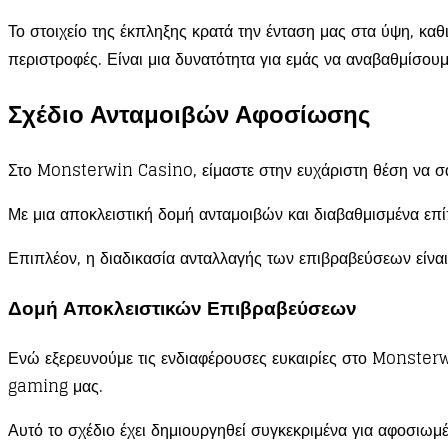
Το στοιχείο της έκπληξης κρατά την ένταση μας στα ύψη, κ
περιστροφές. Είναι μια δυνατότητα για εμάς να αναβαθμίσουμ
Σχέδιο Ανταμοιβών Αφοσίωσης
Στο Monsterwin Casino, είμαστε στην ευχάριστη θέση να σ
Με μια αποκλειστική δομή ανταμοιβών και διαβαθμισμένα επί
Επιπλέον, η διαδικασία ανταλλαγής των επιβραβεύσεων είν
Δομή Αποκλειστικών Επιβραβεύσεων
Ενώ εξερευνούμε τις ενδιαφέρουσες ευκαιρίες στο Monster
gaming μας.
Αυτό το σχέδιο έχει δημιουργηθεί συγκεκριμένα για αφοσιω