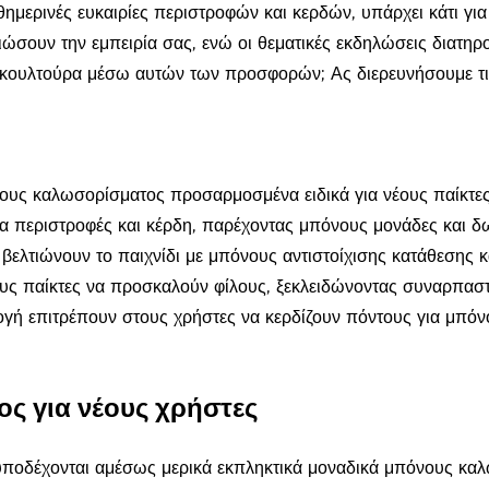
μερινές ευκαιρίες περιστροφών και κερδών, υπάρχει κάτι για
ώσουν την εμπειρία σας, ενώ οι θεματικές εκδηλώσεις διατηρο
 κουλτούρα μέσω αυτών των προσφορών; Ας διερευνήσουμε τι 
υς καλωσορίσματος προσαρμοσμένα ειδικά για νέους παίκτε
α περιστροφές και κέρδη, παρέχοντας μπόνους μονάδες και δω
 βελτιώνουν το παιχνίδι με μπόνους αντιστοίχισης κατάθεσης
υς παίκτες να προσκαλούν φίλους, ξεκλειδώνοντας συναρπασ
ή επιτρέπουν στους χρήστες να κερδίζουν πόντους για μπόνου
ς για νέους χρήστες
οδέχονται αμέσως μερικά εκπληκτικά μοναδικά μπόνους καλω