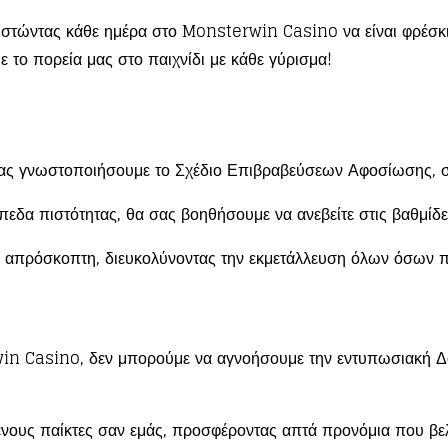
αθιστώντας κάθε ημέρα στο Monsterwin Casino να είναι φρέσκ
ε το πορεία μας στο παιχνίδι με κάθε γύρισμα!
ας γνωστοποιήσουμε το Σχέδιο Επιβραβεύσεων Αφοσίωσης, σχ
πεδα πιστότητας, θα σας βοηθήσουμε να ανεβείτε στις βαθμίδε
αι απρόσκοπτη, διευκολύνοντας την εκμετάλλευση όλων όσων 
win Casino, δεν μπορούμε να αγνοήσουμε την εντυπωσιακή Δο
μένους παίκτες σαν εμάς, προσφέροντας απτά προνόμια που β