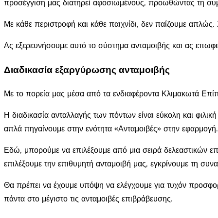
προσέγγιση μας διατηρεί αφοσιωμένους, προωθώντας τη συμ
Με κάθε περιστροφή και κάθε παιχνίδι, δεν παίζουμε απλώς.
Ας εξερευνήσουμε αυτό το σύστημα ανταμοιβής και ας επωφ
Διαδικασία εξαργύρωσης ανταμοιβής
Με το πορεία μας μέσα από τα ενδιαφέροντα Κλιμακωτά Επί
Η διαδικασία ανταλλαγής των πόντων είναι εύκολη και φιλική
απλά πηγαίνουμε στην ενότητα «Ανταμοιβές» στην εφαρμογή.
Εδώ, μπορούμε να επιλέξουμε από μια σειρά δελεαστικών ε
επιλέξουμε την επιθυμητή ανταμοιβή μας, εγκρίνουμε τη συν
Θα πρέπει να έχουμε υπόψη να ελέγχουμε για τυχόν προσφορέ
πάντα στο μέγιστο τις ανταμοιβές επιβράβευσης.