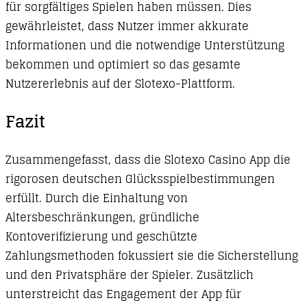
für sorgfältiges Spielen haben müssen. Dies
gewährleistet, dass Nutzer immer akkurate
Informationen und die notwendige Unterstützung
bekommen und optimiert so das gesamte
Nutzererlebnis auf der Slotexo-Plattform.
Fazit
Zusammengefasst, dass die Slotexo Casino App die
rigorosen deutschen Glücksspielbestimmungen
erfüllt. Durch die Einhaltung von
Altersbeschränkungen, gründliche
Kontoverifizierung und geschützte
Zahlungsmethoden fokussiert sie die Sicherstellung
und den Privatsphäre der Spieler. Zusätzlich
unterstreicht das Engagement der App für