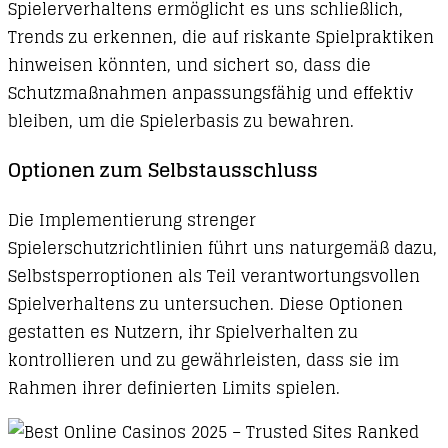
Spielerverhaltens ermöglicht es uns schließlich,
Trends zu erkennen, die auf riskante Spielpraktiken
hinweisen könnten, und sichert so, dass die
Schutzmaßnahmen anpassungsfähig und effektiv
bleiben, um die Spielerbasis zu bewahren.
Optionen zum Selbstausschluss
Die Implementierung strenger
Spielerschutzrichtlinien führt uns naturgemäß dazu,
Selbstsperroptionen als Teil verantwortungsvollen
Spielverhaltens zu untersuchen. Diese Optionen
gestatten es Nutzern, ihr Spielverhalten zu
kontrollieren und zu gewährleisten, dass sie im
Rahmen ihrer definierten Limits spielen.