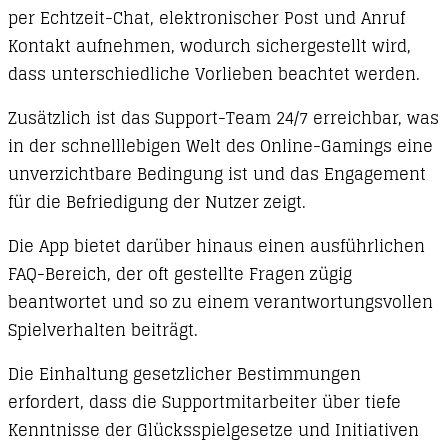
per Echtzeit-Chat, elektronischer Post und Anruf
Kontakt aufnehmen, wodurch sichergestellt wird,
dass unterschiedliche Vorlieben beachtet werden.
Zusätzlich ist das Support-Team 24/7 erreichbar, was
in der schnelllebigen Welt des Online-Gamings eine
unverzichtbare Bedingung ist und das Engagement
für die Befriedigung der Nutzer zeigt.
Die App bietet darüber hinaus einen ausführlichen
FAQ-Bereich, der oft gestellte Fragen zügig
beantwortet und so zu einem verantwortungsvollen
Spielverhalten beiträgt.
Die Einhaltung gesetzlicher Bestimmungen
erfordert, dass die Supportmitarbeiter über tiefe
Kenntnisse der Glücksspielgesetze und Initiativen