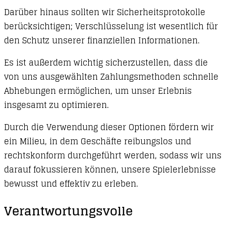
Darüber hinaus sollten wir Sicherheitsprotokolle
berücksichtigen; Verschlüsselung ist wesentlich für
den Schutz unserer finanziellen Informationen.
Es ist außerdem wichtig sicherzustellen, dass die
von uns ausgewählten Zahlungsmethoden schnelle
Abhebungen ermöglichen, um unser Erlebnis
insgesamt zu optimieren.
Durch die Verwendung dieser Optionen fördern wir
ein Milieu, in dem Geschäfte reibungslos und
rechtskonform durchgeführt werden, sodass wir uns
darauf fokussieren können, unsere Spielerlebnisse
bewusst und effektiv zu erleben.
Verantwortungsvolle