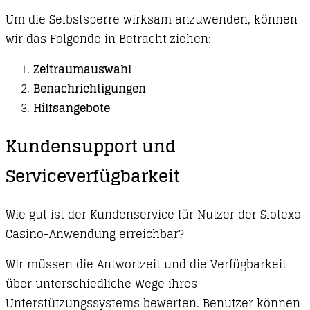
Um die Selbstsperre wirksam anzuwenden, können
wir das Folgende in Betracht ziehen:
Zeitraumauswahl
Benachrichtigungen
Hilfsangebote
Kundensupport und
Serviceverfügbarkeit
Wie gut ist der Kundenservice für Nutzer der Slotexo
Casino-Anwendung erreichbar?
Wir müssen die Antwortzeit und die Verfügbarkeit
über unterschiedliche Wege ihres
Unterstützungssystems bewerten. Benutzer können