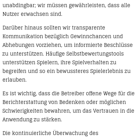
unabdingbar; wir müssen gewährleisten, dass alle
Nutzer erwachsen sind.
Darüber hinaus sollten wir transparente
Kommunikation bezüglich Gewinnchancen und
Abhebungen vorziehen, um informierte Beschlüsse
zu unterstützen. Häufige Selbstbewertungstools
unterstützen Spielern, ihre Spielverhalten zu
begreifen und so ein bewussteres Spielerlebnis zu
erlauben.
Es ist wichtig, dass die Betreiber offene Wege für die
Berichterstattung von Bedenken oder möglichen
Schwierigkeiten bewahren, um das Vertrauen in die
Anwendung zu stärken.
Die kontinuierliche Überwachung des