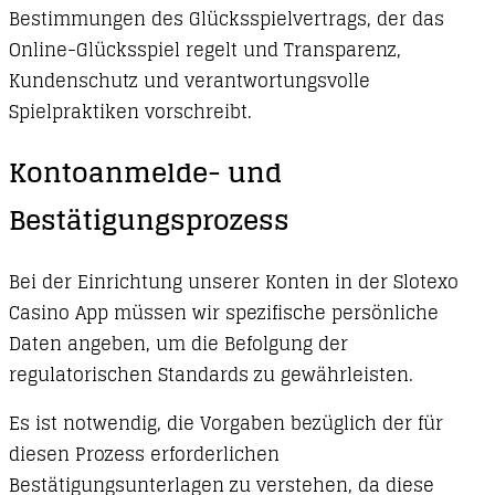
Bestimmungen des Glücksspielvertrags, der das
Online-Glücksspiel regelt und Transparenz,
Kundenschutz und verantwortungsvolle
Spielpraktiken vorschreibt.
Kontoanmelde- und
Bestätigungsprozess
Bei der Einrichtung unserer Konten in der Slotexo
Casino App müssen wir spezifische persönliche
Daten angeben, um die Befolgung der
regulatorischen Standards zu gewährleisten.
Es ist notwendig, die Vorgaben bezüglich der für
diesen Prozess erforderlichen
Bestätigungsunterlagen zu verstehen, da diese