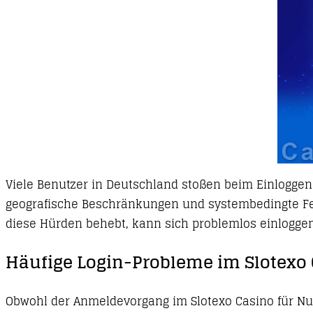
Viele Benutzer in Deutschland stoßen beim Einloggen 
geografische Beschränkungen und systembedingte Feh
diese Hürden behebt, kann sich problemlos einloggen
Häufige Login-Probleme im Slotexo
Obwohl der Anmeldevorgang im Slotexo Casino für Nutz