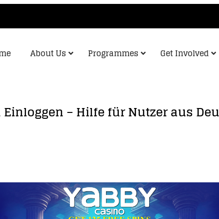
me
About Us
Programmes
Get Involved
 Einloggen – Hilfe für Nutzer aus De