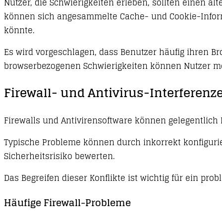
Nutzer, die Schwierigkeiten erleben, sollten einen al
können sich angesammelte Cache- und Cookie-Inform
könnte.
Es wird vorgeschlagen, dass Benutzer häufig ihren 
browserbezogenen Schwierigkeiten können Nutzer mög
Firewall- und Antivirus-Interferenz
Firewalls und Antivirensoftware können gelegentlich
Typische Probleme können durch inkorrekt konfigurier
Sicherheitsrisiko bewerten.
Das Begreifen dieser Konflikte ist wichtig für ein pro
Häufige Firewall-Probleme