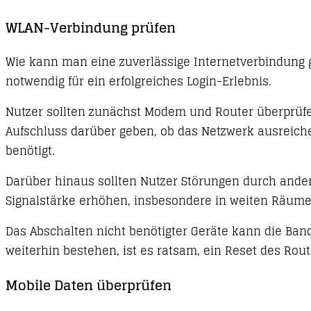
WLAN-Verbindung prüfen
Wie kann man eine zuverlässige Internetverbindung ge
notwendig für ein erfolgreiches Login-Erlebnis.
Nutzer sollten zunächst Modem und Router überprüfen
Aufschluss darüber geben, ob das Netzwerk ausreichen
benötigt.
Darüber hinaus sollten Nutzer Störungen durch ander
Signalstärke erhöhen, insbesondere in weiten Räume
Das Abschalten nicht benötigter Geräte kann die Ban
weiterhin bestehen, ist es ratsam, ein Reset des Ro
Mobile Daten überprüfen