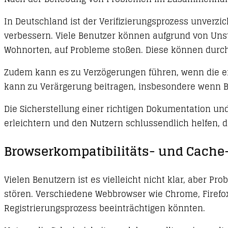
In Deutschland ist der Verifizierungsprozess unverz
verbessern. Viele Benutzer können aufgrund von Uns
Wohnorten, auf Probleme stoßen. Diese können durc
Zudem kann es zu Verzögerungen führen, wenn die ei
kann zu Verärgerung beitragen, insbesondere wenn Be
Die Sicherstellung einer richtigen Dokumentation un
erleichtern und den Nutzern schlussendlich helfen, d
Browserkompatibilitäts- und Cach
Vielen Benutzern ist es vielleicht nicht klar, aber P
stören. Verschiedene Webbrowser wie Chrome, Firefox
Registrierungsprozess beeinträchtigen könnten.