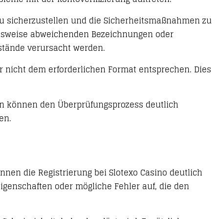
 zu sicherzustellen und die Sicherheitsmaßnahmen zu
ielsweise abweichenden Bezeichnungen oder
stände verursacht werden.
 nicht dem erforderlichen Format entsprechen. Dies
nien können den Überprüfungsprozess deutlich
en.
nnen die Registrierung bei Slotexo Casino deutlich
igenschaften oder mögliche Fehler auf, die den