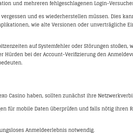
ration und mehreren fehlgeschlagenen Login-Versuche
vergessen und es wiederherstellen müssen. Dies kann 
plikationen, wie alte Versionen oder unverträgliche 
tzenzeiten auf Systemfehler oder Störungen stoßen, w
r Hürden bei der Account-Verifizierung den Anmeldevo
bedeuten.
exo Casino haben, sollten zunächst ihre Netzwerkverb
ngen für mobile Daten überprüfen und falls nötig ihre
ibungsloses Anmeldeerlebnis notwendig.