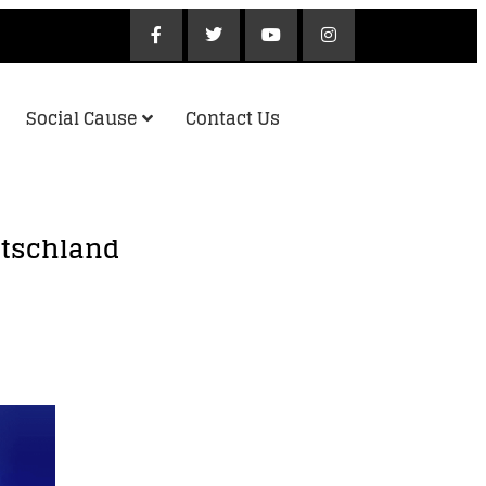
Social Cause
Contact Us
utschland