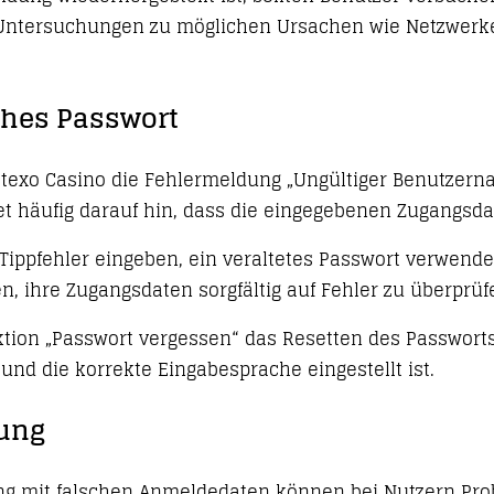
 Untersuchungen zu möglichen Ursachen wie Netzwerk
ches Passwort
xo Casino die Fehlermeldung „Ungültiger Benutzernam
tet häufig darauf hin, dass die eingegebenen Zugangs
Tippfehler eingeben, ein veraltetes Passwort verwen
, ihre Zugangsdaten sorgfältig auf Fehler zu überprüf
tion „Passwort vergessen“ das Resetten des Passworts 
t und die korrekte Eingabesprache eingestellt ist.
rung
it falschen Anmeldedaten können bei Nutzern Proble