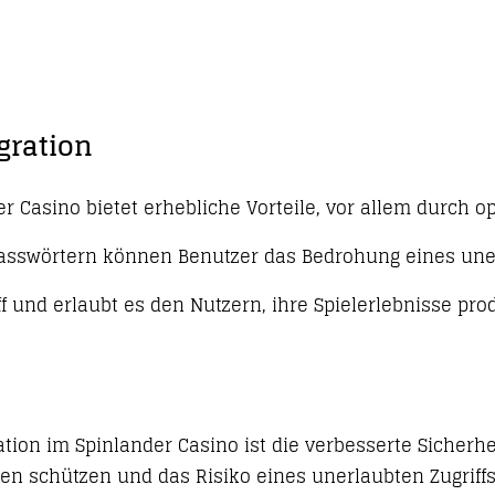
gration
er Casino bietet erhebliche Vorteile, vor allem durch
asswörtern können Benutzer das Bedrohung eines unerl
ff und erlaubt es den Nutzern, ihre Spielerlebnisse pro
ion im Spinlander Casino ist die verbesserte Sicherhei
n schützen und das Risiko eines unerlaubten Zugriffs 