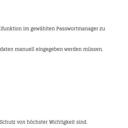
üllfunktion im gewählten Passwortmanager zu
ldedaten manuell eingegeben werden müssen.
chutz von höchster Wichtigkeit sind.