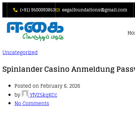
(+91) 9500093853
eegaifoundations@gmail.com
Ho
Uncategorized
Spinlander Casino Anmeldung Passwo
Posted on February 6, 2026
by
YfVZ5kqKCc
No Comments