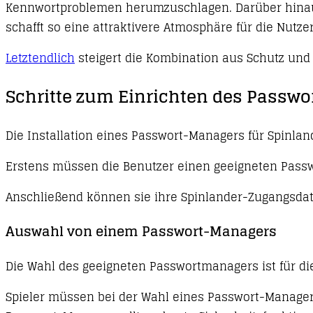
Kennwortproblemen herumzuschlagen. Darüber hinaus
schafft so eine attraktivere Atmosphäre für die Nutzer
Letztendlich
steigert die Kombination aus Schutz und l
Schritte zum Einrichten des Passw
Die Installation eines Passwort-Managers für Spinlan
Erstens müssen die Benutzer einen geeigneten Passw
Anschließend können sie ihre Spinlander-Zugangsdate
Auswahl von einem Passwort-Managers
Die Wahl des geeigneten Passwortmanagers ist für die
Spieler müssen bei der Wahl eines Passwort-Manager