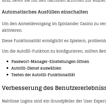
sind, bevor sie mit den nächsten Schritten zur effizi
Automatisches Ausfüllen einschalten
Um den Anmeldevorgang im Spinlander Casino zu vere
aktivieren.
Diese Funktionalität ermöglicht es Spielern, proble
Um die Autofill-Funktion zu konfigurieren, sollten Be
Passwort-Manager-Einstellungen öffnen
Autofill-Dienst auswählen
Testen der Autofill-Funktionalität
Verbesserung des Benutzererlebni
Nahtlose Logins sind ein Grundpfeiler der User Expe