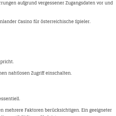
rrungen aufgrund vergessener Zugangsdaten vor und
nlander Casino für österreichische Spieler.
pricht.
en nahtlosen Zugriff einschalten.
ssentiell.
n mehrere Faktoren berücksichtigen. Ein geeigneter