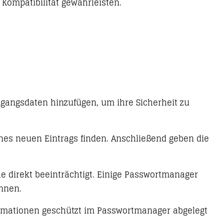
Kompatibilität gewährleisten.
gangsdaten hinzufügen, um ihre Sicherheit zu
es neuen Eintrags finden. Anschließend geben die
he direkt beeinträchtigt. Einige Passwortmanager
önnen.
formationen geschützt im Passwortmanager abgelegt