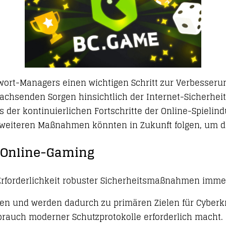
ort-Managers einen wichtigen Schritt zur Verbesserung
achsenden Sorgen hinsichtlich der Internet-Sicherhe
er kontinuierlichen Fortschritte der Online-Spielindus
 weiteren Maßnahmen könnten in Zukunft folgen, um di
m Online-Gaming
 Erforderlichkeit robuster Sicherheitsmaßnahmen immer
ten und werden dadurch zu primären Zielen für Cyberk
brauch moderner Schutzprotokolle erforderlich macht.