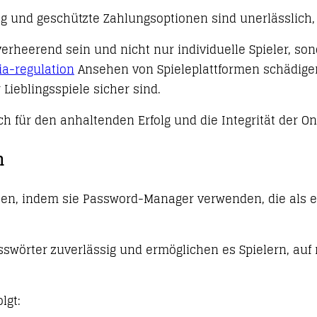
ng und geschützte Zahlungsoptionen sind unerlässlich,
verheerend sein und nicht nur individuelle Spieler, s
ia-regulation
Ansehen von Spieleplattformen schädige
Lieblingsspiele sicher sind.
ich für den anhaltenden Erfolg und die Integrität der On
n
, indem sie Password-Manager verwenden, die als ess
wörter zuverlässig und ermöglichen es Spielern, auf 
.
lgt: