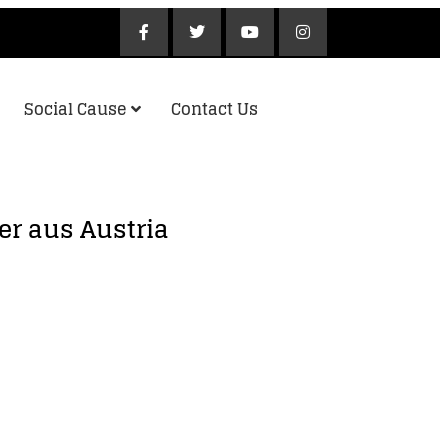
Social Cause
Contact Us
er aus Austria