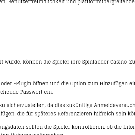
n, Benutzerfreundlichkeit und plattformübergreifende 
urde, können die Spieler ihre Spinlander Casino-Zu
er -Plugin öffnen und die Option zum Hinzufügen ein
chende Passwort ein.
n zu sicherzustellen, da dies zukünftige Anmeldeversuc
ügen, die für späteres Referenzieren hilfreich sein k
gsdaten sollten die Spieler kontrollieren, ob die In