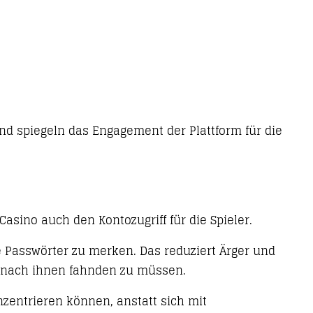
d spiegeln das Engagement der Plattform für die
asino auch den Kontozugriff für die Spieler.
e Passwörter zu merken. Das reduziert Ärger und
er nach ihnen fahnden zu müssen.
nzentrieren können, anstatt sich mit