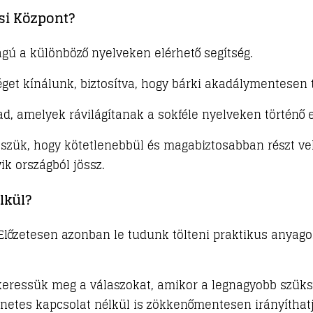
si Központ?
gú a különböző nyelveken elérhető segítség.
éget kínálunk, biztosítva, hogy bárki akadálymentesen 
kad, amelyek rávilágítanak a sokféle nyelveken történ
esszük, hogy kötetlenebbül és magabiztosabban részt v
ik országból jössz.
lkül?
Előzetesen azonban le tudunk tölteni praktikus anyago
ressük meg a válaszokat, amikor a legnagyobb szükség
rnetes kapcsolat nélkül is zökkenőmentesen irányíthatj