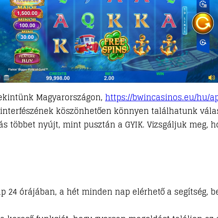
tekintünk Magyarországon,
https://bwincasinos.eu/hu/a
interfészének köszönhetően könnyen találhatunk válas
tás többet nyújt, mint pusztán a GYIK. Vizsgáljuk meg,
24 órájában, a hét minden nap elérhető a segítség, bel