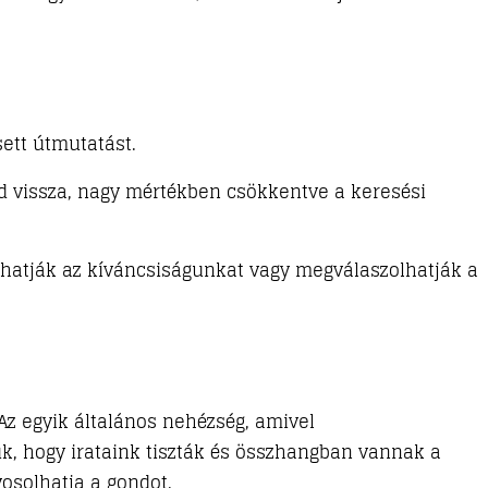
ett útmutatást.
ad vissza, nagy mértékben csökkentve a keresési
hatják az kíváncsiságunkat vagy megválaszolhatják a
Az egyik általános nehézség, amivel
k, hogy irataink tiszták és összhangban vannak a
osolhatja a gondot.