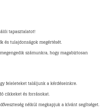
lói tapasztalatot!
k és tulajdonságok megértését.
yek megengedik számunkra, hogy magabiztosan
y feleleteket találjunk a kérdéseinkre.
ó cikkeket és forrásokat.
időveszteség nélkül megkapjuk a kívánt segítséget.