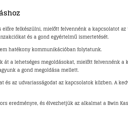
dáshoz
re felkészülni, mielőtt felvennénk a kapcsolatot az ü
anzakciókat és a gond egyértelmű ismertetését.
nem hatékony kommunikációban folytatunk.
k át a lehetséges megoldásokat, mielőtt felvennénk a k
agyunk a gond megoldása mellett.
at és az udvariasságodat az kapcsolatok közben. A ke
ors eredményre, és élvezhetjük az alkalmat a Bwin Ka