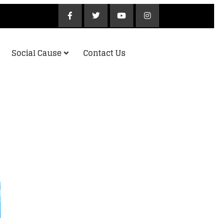
Social Cause
Contact Us