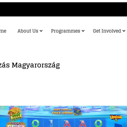
me
About Us
Programmes
Get Involved
zás Magyarország