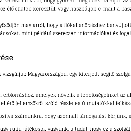
 a kereső funkciót, hogy gyorsan megoldást találjon az
thoz élő chaten keresztül, vagy használjon e-mailt a k
őződjön meg arról, hogy a fiókellenőrzéshez benyújtott
sokat, mint például szerezzen információkat és fogal
tése
izsgáljuk Magyarországon, egy kiterjedt segítő szolgál
n erőforráshoz, amelyek növelik a lehetőségeinket az a
 eltérő jellemzőkről szóló részletes útmutatókkal felké
tosítva számunkra, hogy azonnali támogatást kérjünk, a
agy rutin játékosok vagyunk, a tudat, hogy ez a szolgál