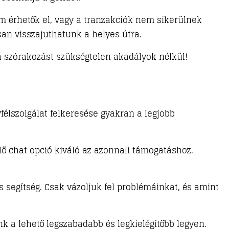
em érhetők el, vagy a tranzakciók nem sikerülnek
san visszajuthatunk a helyes útra.
a szórakozást szükségtelen akadályok nélkül!
félszolgálat felkeresése gyakran a legjobb
élő chat opció kiváló az azonnali támogatáshoz.
 segítség. Csak vázoljuk fel problémáinkat, és amint
nk a lehető legszabadabb és legkielégítőbb legyen.