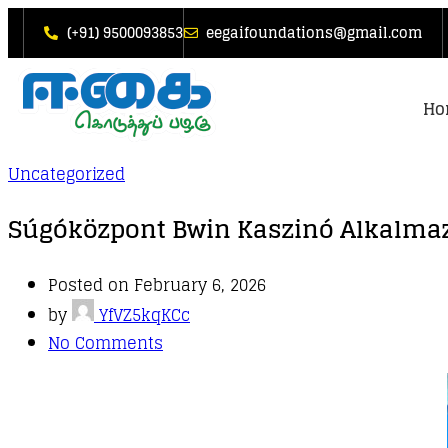
(+91) 9500093853
eegaifoundations@gmail.com
Ho
Uncategorized
Súgóközpont Bwin Kaszinó Alkalma
Posted on February 6, 2026
by
YfVZ5kqKCc
No Comments