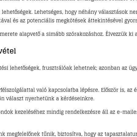
ési lehetőségek. Lehetséges, hogy néhány választások n
tával és az potenciális megkötések áttekintésével gyor
smerete alapvető a simább szórakozáshoz. Élvezzük ki 
vétel
tési lehetőségek, frusztrálóak lehetnek; azonban az ügy
lszolgálattal való kapcsolatba lépésre. Először is, az 
n választ nyerhetünk a kérdéseinkre.
ondok kezeléséhez mindig rendelkezésre áll az e-mailes
nk megfelelőnek tűnik, biztosítva, hogy az tapasztalatu