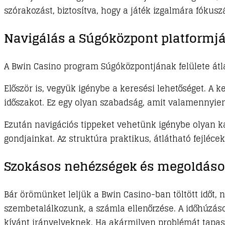
szórakozást, biztosítva, hogy a játék izgalmára fókus
Navigálás a Súgóközpont platformj
A Bwin Casino program Súgóközpontjának felülete átlá
Először is, vegyük igénybe a keresési lehetőséget. A
időszakot. Ez egy olyan szabadság, amit valamennyie
Ezután navigációs tippeket vehetünk igénybe olyan k
gondjainkat. Az struktúra praktikus, átlátható fejléc
Szokásos nehézségek és megoldás
Bár örömünket leljük a Bwin Casino-ban töltött időt,
szembetalálkozunk, a számla ellenőrzése. A időhúzáso
kívánt irányelveknek. Ha akármilyen problémát tapasz