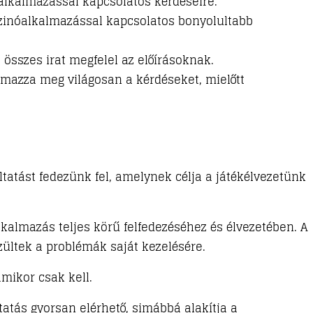
 alkalmazással kapcsolatos kérdéseire.
aszinóalkalmazással kapcsolatos bonyolultabb
 összes irat megfelel az előírásoknak.
mazza meg világosan a kérdéseket, mielőtt
tatást fedezünk fel, amelynek célja a játékélvezetünk
lkalmazás teljes körű felfedezéséhez és élvezetében. A
szültek a problémák saját kezelésére.
mikor csak kell.
tatás gyorsan elérhető, simábbá alakítja a