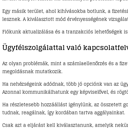
Egy másik terület, ahol kihívásokba botlunk, a fizet
lesznek. A kiválasztott mód érvényességének vizsgála
Fiókunk aktualizálása és a tranzakciós lehetőségek i
Ügyfélszolgálattal való kapcsolatfel
Az olyan problémák, mint a számlaellenőrzés és a fize
megoldásnak mutatkozik.
Ha nehézségeink adódnak, több jó opciónk van az ügyfé
Azonnal kommunikálhatunk egy képviselővel, és rögtö
Ha részletesebb hozzáállást igénylünk, az összetett g
tudnak, reagálnak, így kordában tartva aggályainkat.
Csak azt a eljárást kell kiválasztanunk, amelyik nekü