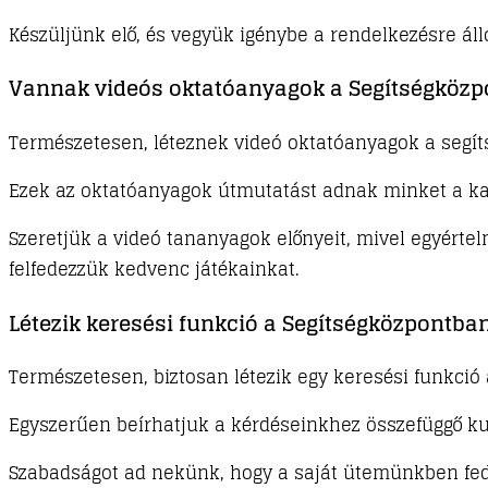
Készüljünk elő, és vegyük igénybe a rendelkezésre áll
Vannak videós oktatóanyagok a Segítségköz
Természetesen, léteznek videó oktatóanyagok a segít
Ezek az oktatóanyagok útmutatást adnak minket a kas
Szeretjük a videó tananyagok előnyeit, mivel egyért
felfedezzük kedvenc játékainkat.
Létezik keresési funkció a Segítségközpontba
Természetesen, biztosan létezik egy keresési funkció
Egyszerűen beírhatjuk a kérdéseinkhez összefüggő kul
Szabadságot ad nekünk, hogy a saját ütemünkben fedez