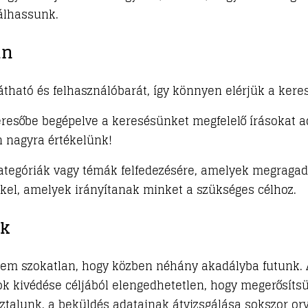
zálhassunk.
án
tható és felhasználóbarát, így könnyen elérjük a keres
 keresőbe begépelve a keresésünket megfelelő írásokat 
n nagyra értékelünk!
ategóriák vagy témák felfedezésére, amelyek megragad
ekkel, amelyek irányítanak minket a szükséges célhoz.
ok
 nem szokatlan, hogy közben néhány akadályba futunk. 
k kivédése céljából elengedhetetlen, hogy megerősítsü
talunk, a beküldés adatainak átvizsgálása sokszor orv