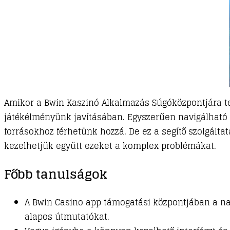
Amikor a Bwin Kaszinó Alkalmazás Súgóközpontjára 
játékélményünk javításában. Egyszerűen navigálható 
forrásokhoz férhetünk hozzá. De ez a segítő szolgálta
kezelhetjük együtt ezeket a komplex problémákat.
Főbb tanulságok
A Bwin Casino app támogatási központjában a nap 
alapos útmutatókat.