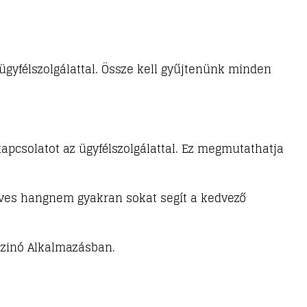
gyfélszolgálattal. Össze kell gyűjtenünk minden
apcsolatot az ügyfélszolgálattal. Ez megmutathatja
dves hangnem gyakran sokat segít a kedvező
szinó Alkalmazásban.