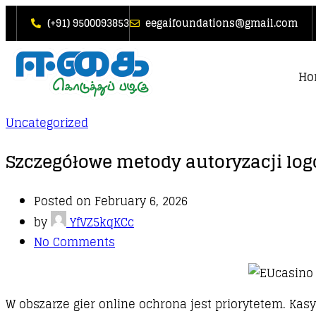
(+91) 9500093853
eegaifoundations@gmail.com
Ho
Uncategorized
Szczegółowe metody autoryzacji log
Posted on February 6, 2026
by
YfVZ5kqKCc
No Comments
W obszarze gier online ochrona jest priorytetem. Ka