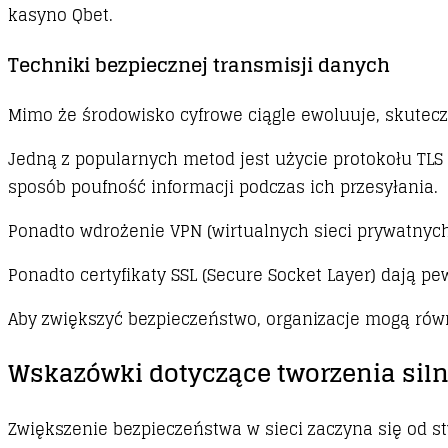
kasyno Qbet.
Techniki bezpiecznej transmisji danych
Mimo że środowisko cyfrowe ciągle ewoluuje, skutecz
Jedną z popularnych metod jest użycie protokołu TLS 
sposób poufność informacji podczas ich przesyłania.
Ponadto wdrożenie VPN (wirtualnych sieci prywatnyc
Ponadto certyfikaty SSL (Secure Socket Layer) dają pe
Aby zwiększyć bezpieczeństwo, organizacje mogą rów
Wskazówki dotyczące tworzenia sil
Zwiększenie bezpieczeństwa w sieci zaczyna się od 