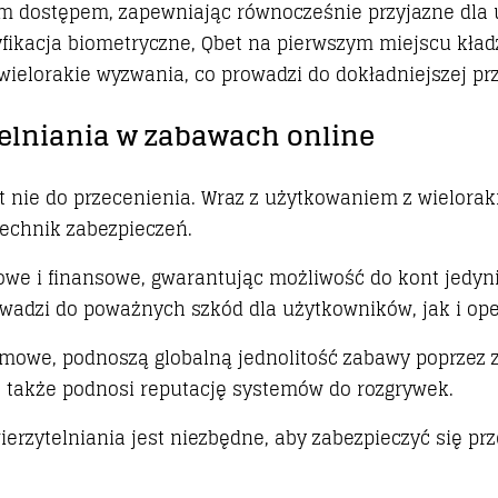
m dostępem, zapewniając równocześnie przyjazne dla
fikacja biometryczne, Qbet na pierwszym miejscu kła
 wielorakie wyzwania, co prowadzi do dokładniejszej p
telniania w zabawach online
t nie do przecenienia. Wraz z użytkowaniem z wielorak
technik zabezpieczeń.
we i finansowe, gwarantując możliwość do kont jedyn
rowadzi do poważnych szkód dla użytkowników, jak i op
iomowe, podnoszą globalną jednolitość zabawy poprzez
 także podnosi reputację systemów do rozgrywek.
ierzytelniania jest niezbędne, aby zabezpieczyć się p