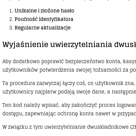
Unikalne i złożone hasło
Poufność identyfikatora
Regularne aktualizacje
Wyjaśnienie uwierzytelniania dwus
Aby dodatkowo poprawić bezpieczeństwo konta, kasyn
użytkowników potwierdzenia swojej tożsamości za 
Ta procedura zazwyczaj łączy coś, co użytkownik zna
użytkownicy najpierw podają swoje dane, a następni
Ten kod należy wpisać, aby zakończyć proces logowa
dostępu, zapewniając ochronę konta nawet w przypad
W związku z tym uwierzytelnianie dwuskładnikowe (2