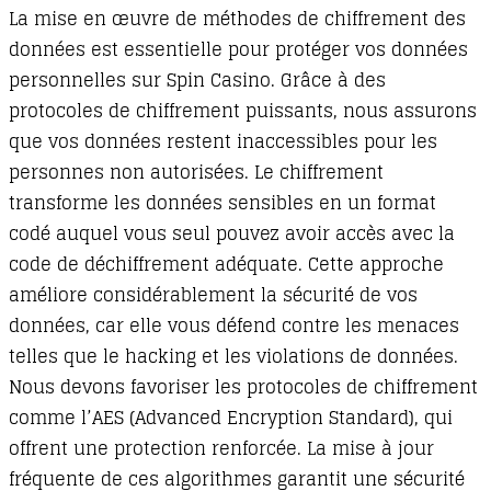
La mise en œuvre de méthodes de chiffrement des
données est essentielle pour protéger vos données
personnelles sur Spin Casino. Grâce à des
protocoles de chiffrement puissants, nous assurons
que vos données restent inaccessibles pour les
personnes non autorisées. Le chiffrement
transforme les données sensibles en un format
codé auquel vous seul pouvez avoir accès avec la
code de déchiffrement adéquate. Cette approche
améliore considérablement la sécurité de vos
données, car elle vous défend contre les menaces
telles que le hacking et les violations de données.
Nous devons favoriser les protocoles de chiffrement
comme l’AES (Advanced Encryption Standard), qui
offrent une protection renforcée. La mise à jour
fréquente de ces algorithmes garantit une sécurité