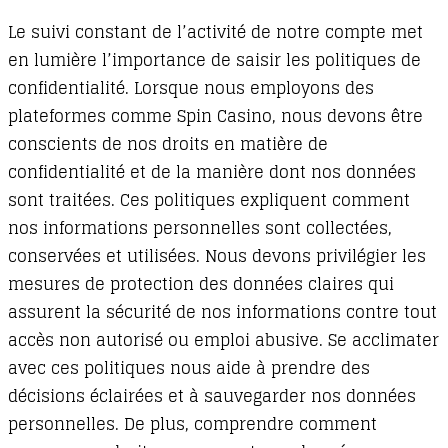
Le suivi constant de l’activité de notre compte met
en lumière l’importance de saisir les politiques de
confidentialité. Lorsque nous employons des
plateformes comme Spin Casino, nous devons être
conscients de nos droits en matière de
confidentialité et de la manière dont nos données
sont traitées. Ces politiques expliquent comment
nos informations personnelles sont collectées,
conservées et utilisées. Nous devons privilégier les
mesures de protection des données claires qui
assurent la sécurité de nos informations contre tout
accès non autorisé ou emploi abusive. Se acclimater
avec ces politiques nous aide à prendre des
décisions éclairées et à sauvegarder nos données
personnelles. De plus, comprendre comment