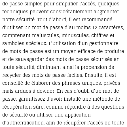
de passe simples pour simplifier l’accès, quelques
techniques peuvent considérablement augmenter
notre sécurité. Tout d’abord, il est recommandé
d’utiliser un mot de passe d’au moins 12 caractères,
comprenant majuscules, minuscules, chiffres et
symboles spéciaux. L’utilisation d’un gestionnaire
de mots de passe est un moyen efficace de produire
et de sauvegarder des mots de passe sécurisés en
toute sécurité, diminuant ainsi la propension de
recycler des mots de passe faciles. Ensuite, il est
conseillé de élaborer des phrases uniques, privées
mais ardues à deviner. En cas d’oubli d’un mot de
passe, garantissez d’avoir installé une méthode de
récupération sûre, comme répondre à des questions
de sécurité ou utiliser une application
d’authentification, afin de récupérer l’accès en toute