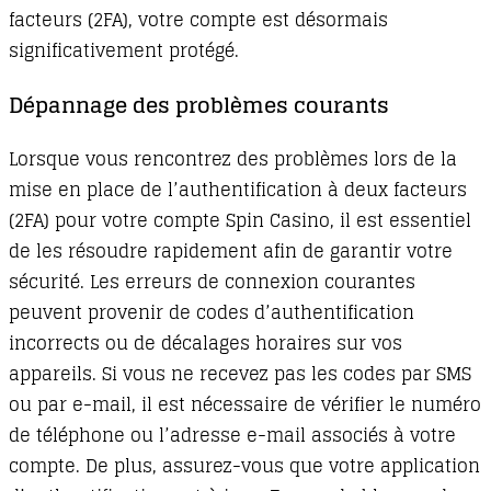
facteurs (2FA), votre compte est désormais
significativement protégé.
Dépannage des problèmes courants
Lorsque vous rencontrez des problèmes lors de la
mise en place de l’authentification à deux facteurs
(2FA) pour votre compte Spin Casino, il est essentiel
de les résoudre rapidement afin de garantir votre
sécurité. Les erreurs de connexion courantes
peuvent provenir de codes d’authentification
incorrects ou de décalages horaires sur vos
appareils. Si vous ne recevez pas les codes par SMS
ou par e-mail, il est nécessaire de vérifier le numéro
de téléphone ou l’adresse e-mail associés à votre
compte. De plus, assurez-vous que votre application