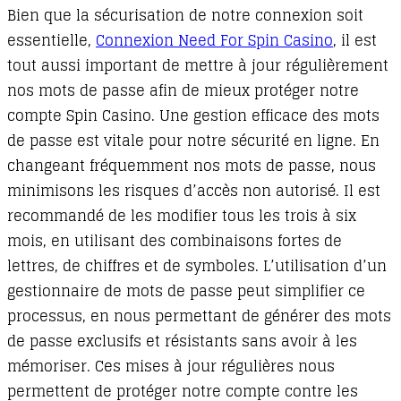
Bien que la sécurisation de notre connexion soit
essentielle,
Connexion Need For Spin Casino
, il est
tout aussi important de mettre à jour régulièrement
nos mots de passe afin de mieux protéger notre
compte Spin Casino. Une gestion efficace des mots
de passe est vitale pour notre sécurité en ligne. En
changeant fréquemment nos mots de passe, nous
minimisons les risques d’accès non autorisé. Il est
recommandé de les modifier tous les trois à six
mois, en utilisant des combinaisons fortes de
lettres, de chiffres et de symboles. L’utilisation d’un
gestionnaire de mots de passe peut simplifier ce
processus, en nous permettant de générer des mots
de passe exclusifs et résistants sans avoir à les
mémoriser. Ces mises à jour régulières nous
permettent de protéger notre compte contre les