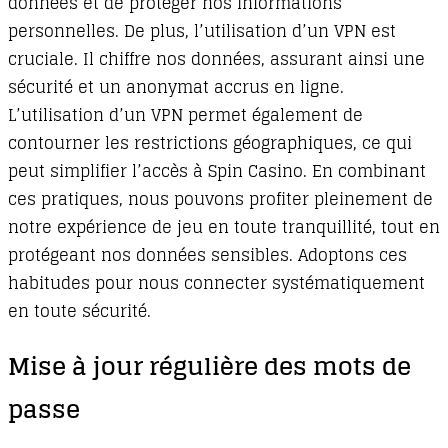
données et de protéger nos informations
personnelles. De plus, l’utilisation d’un VPN est
cruciale. Il chiffre nos données, assurant ainsi une
sécurité et un anonymat accrus en ligne.
L’utilisation d’un VPN permet également de
contourner les restrictions géographiques, ce qui
peut simplifier l’accès à Spin Casino. En combinant
ces pratiques, nous pouvons profiter pleinement de
notre expérience de jeu en toute tranquillité, tout en
protégeant nos données sensibles. Adoptons ces
habitudes pour nous connecter systématiquement
en toute sécurité.
Mise à jour régulière des mots de
passe