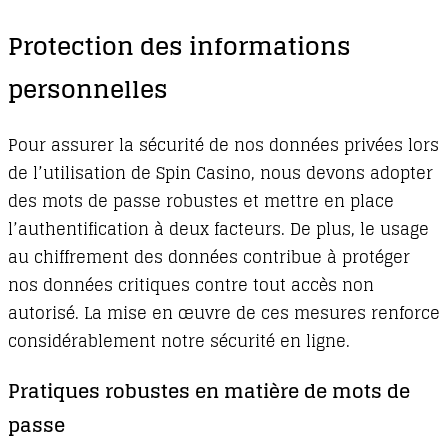
Protection des informations
personnelles
Pour assurer la sécurité de nos données privées lors
de l’utilisation de Spin Casino, nous devons adopter
des mots de passe robustes et mettre en place
l’authentification à deux facteurs. De plus, le usage
au chiffrement des données contribue à protéger
nos données critiques contre tout accès non
autorisé. La mise en œuvre de ces mesures renforce
considérablement notre sécurité en ligne.
Pratiques robustes en matière de mots de
passe