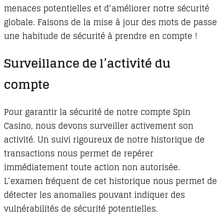
menaces potentielles et d’améliorer notre sécurité
globale. Faisons de la mise à jour des mots de passe
une habitude de sécurité à prendre en compte !
Surveillance de l’activité du
compte
Pour garantir la sécurité de notre compte Spin
Casino, nous devons surveiller activement son
activité. Un suivi rigoureux de notre historique de
transactions nous permet de repérer
immédiatement toute action non autorisée.
L’examen fréquent de cet historique nous permet de
détecter les anomalies pouvant indiquer des
vulnérabilités de sécurité potentielles.