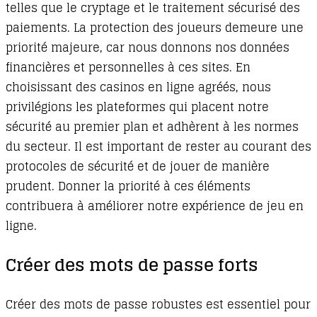
telles que le cryptage et le traitement sécurisé des
paiements. La protection des joueurs demeure une
priorité majeure, car nous donnons nos données
financières et personnelles à ces sites. En
choisissant des casinos en ligne agréés, nous
privilégions les plateformes qui placent notre
sécurité au premier plan et adhèrent à les normes
du secteur. Il est important de rester au courant des
protocoles de sécurité et de jouer de manière
prudent. Donner la priorité à ces éléments
contribuera à améliorer notre expérience de jeu en
ligne.
Créer des mots de passe forts
Créer des mots de passe robustes est essentiel pour