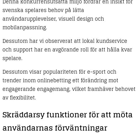
Denna konkurrensutsatta miljö fordrar en insikt för
svenska spelares behov på lätta
användarupplevelser, visuell design och
mobilanpassning.
Dessutom har vi observerat att lokal kundservice
och support har en avgörande roll för att hålla kvar
spelare.
Dessutom visar populariteten för e-sport och
trender inom onlinebetting ett förändring mot
engagerande engagemang, vilket framhäver behovet
av flexibilitet.
Skräddarsy funktioner för att möta
användarnas förväntningar