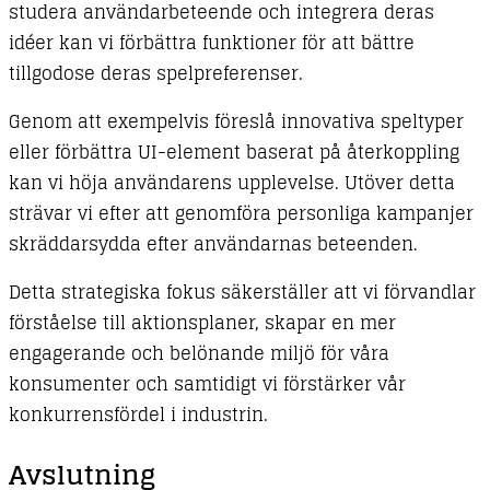
studera användarbeteende och integrera deras
idéer kan vi förbättra funktioner för att bättre
tillgodose deras spelpreferenser.
Genom att exempelvis föreslå innovativa speltyper
eller förbättra UI-element baserat på återkoppling
kan vi höja användarens upplevelse. Utöver detta
strävar vi efter att genomföra personliga kampanjer
skräddarsydda efter användarnas beteenden.
Detta strategiska fokus säkerställer att vi förvandlar
förståelse till aktionsplaner, skapar en mer
engagerande och belönande miljö för våra
konsumenter och samtidigt vi förstärker vår
konkurrensfördel i industrin.
Avslutning