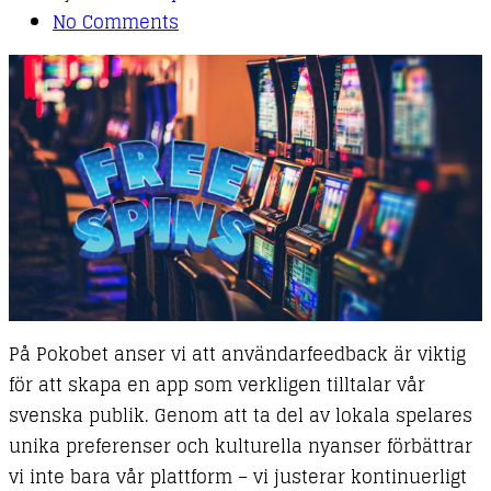
No Comments
På Pokobet anser vi att användarfeedback är viktig
för att skapa en app som verkligen tilltalar vår
svenska publik. Genom att ta del av lokala spelares
unika preferenser och kulturella nyanser förbättrar
vi inte bara vår plattform – vi justerar kontinuerligt