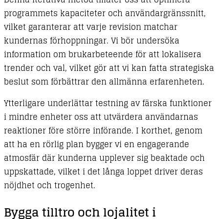
programmets kapaciteter och användargränssnitt,
vilket garanterar att varje revision matchar
kundernas förhoppningar. Vi bör undersöka
information om brukarbeteende för att lokalisera
trender och val, vilket gör att vi kan fatta strategiska
beslut som förbättrar den allmänna erfarenheten.
Ytterligare underlättar testning av färska funktioner
i mindre enheter oss att utvärdera användarnas
reaktioner före större införande. I korthet, genom
att ha en rörlig plan bygger vi en engagerande
atmosfär där kunderna upplever sig beaktade och
uppskattade, vilket i det långa loppet driver deras
nöjdhet och trogenhet.
Bygga tilltro och lojalitet i