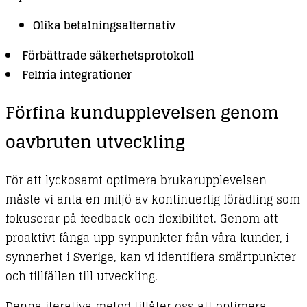
Olika betalningsalternativ
Förbättrade säkerhetsprotokoll
Felfria integrationer
Förfina kundupplevelsen genom
oavbruten utveckling
För att lyckosamt optimera brukarupplevelsen
måste vi anta en miljö av kontinuerlig förädling som
fokuserar på feedback och flexibilitet. Genom att
proaktivt fånga upp synpunkter från våra kunder, i
synnerhet i Sverige, kan vi identifiera smärtpunkter
och tillfällen till utveckling.
Denna iterativa metod tillåter oss att optimera