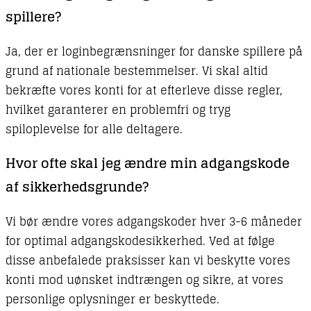
spillere?
Ja, der er loginbegrænsninger for danske spillere på
grund af nationale bestemmelser. Vi skal altid
bekræfte vores konti for at efterleve disse regler,
hvilket garanterer en problemfri og tryg
spiloplevelse for alle deltagere.
Hvor ofte skal jeg ændre min adgangskode
af sikkerhedsgrunde?
Vi bør ændre vores adgangskoder hver 3-6 måneder
for optimal adgangskodesikkerhed. Ved at følge
disse anbefalede praksisser kan vi beskytte vores
konti mod uønsket indtrængen og sikre, at vores
personlige oplysninger er beskyttede.