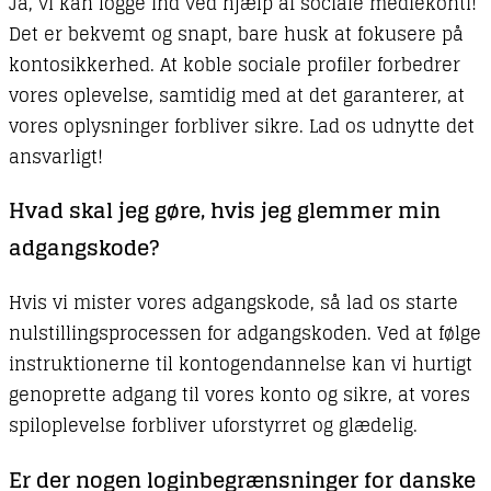
Ja, vi kan logge ind ved hjælp af sociale mediekonti!
Det er bekvemt og snapt, bare husk at fokusere på
kontosikkerhed. At koble sociale profiler forbedrer
vores oplevelse, samtidig med at det garanterer, at
vores oplysninger forbliver sikre. Lad os udnytte det
ansvarligt!
Hvad skal jeg gøre, hvis jeg glemmer min
adgangskode?
Hvis vi mister vores adgangskode, så lad os starte
nulstillingsprocessen for adgangskoden. Ved at følge
instruktionerne til kontogendannelse kan vi hurtigt
genoprette adgang til vores konto og sikre, at vores
spiloplevelse forbliver uforstyrret og glædelig.
Er der nogen loginbegrænsninger for danske