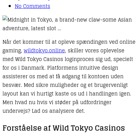
No Comments
Når det kommer til at opleve spændingen ved online
gaming,
wildtokyo.online
, skiller vores oplevelse
med Wild Tokyo Casinos loginproces sig ud, specielt
for os i Danmark. Platformens intuitive design
assisterer os med at få adgang til kontoen uden
besvær. Med sikre muligheder og et brugervenligt
layout kan vi hurtigt kaste os ud i handlingen igen.
Men hvad nu hvis vi støder på udfordringer
undervejs? Lad os analysere det.
Forståelse af Wild Tokyo Casinos