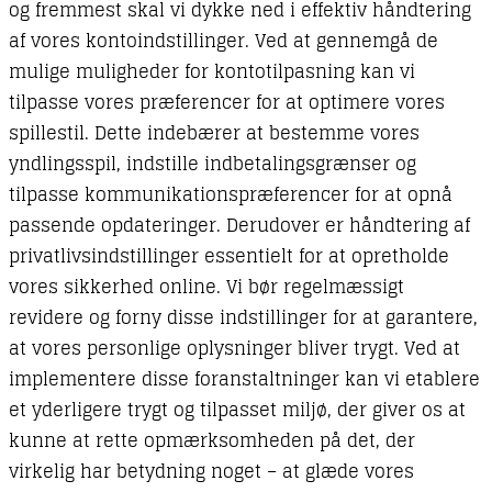
og fremmest skal vi dykke ned i effektiv håndtering
af vores kontoindstillinger. Ved at gennemgå de
mulige muligheder for kontotilpasning kan vi
tilpasse vores præferencer for at optimere vores
spillestil. Dette indebærer at bestemme vores
yndlingsspil, indstille indbetalingsgrænser og
tilpasse kommunikationspræferencer for at opnå
passende opdateringer. Derudover er håndtering af
privatlivsindstillinger essentielt for at opretholde
vores sikkerhed online. Vi bør regelmæssigt
revidere og forny disse indstillinger for at garantere,
at vores personlige oplysninger bliver trygt. Ved at
implementere disse foranstaltninger kan vi etablere
et yderligere trygt og tilpasset miljø, der giver os at
kunne at rette opmærksomheden på det, der
virkelig har betydning noget – at glæde vores