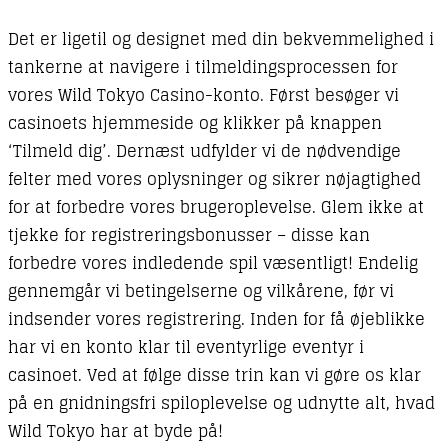
Det er ligetil og designet med din bekvemmelighed i
tankerne at navigere i tilmeldingsprocessen for
vores Wild Tokyo Casino-konto. Først besøger vi
casinoets hjemmeside og klikker på knappen
‘Tilmeld dig’. Dernæst udfylder vi de nødvendige
felter med vores oplysninger og sikrer nøjagtighed
for at forbedre vores brugeroplevelse. Glem ikke at
tjekke for registreringsbonusser – disse kan
forbedre vores indledende spil væsentligt! Endelig
gennemgår vi betingelserne og vilkårene, før vi
indsender vores registrering. Inden for få øjeblikke
har vi en konto klar til eventyrlige eventyr i
casinoet. Ved at følge disse trin kan vi gøre os klar
på en gnidningsfri spiloplevelse og udnytte alt, hvad
Wild Tokyo har at byde på!