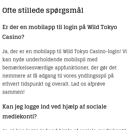
Ofte stillede spørgsmål
Er der en mobilapp til login på Wild Tokyo
Casino?
Ja, der er en mobilapp til Wild Tokyo Casino-login! Vi
kan nyde underholdende mobilspil med
bemærkelsesværdige appfunktioner, der gør det
nemmere at få adgang til vores yndlingsspil på
ethvert tidspunkt og overalt. Lad os afprøve
sammen!
Kan jeg logge ind ved hjælp af sociale
mediekonti?