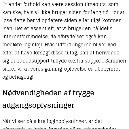
Et andet forhold kan være session timeouts, som
kan ske, hvis vi ikke bruger siden for lang tid. For at
løse dette bør vi opdatere siden eller tilgå kontoen
igen. Det er essentielt, at vi bruger en pålidelig
internetforbindelse, da afbrydelser også kan
medføre loginfejl. Hvis udfordringerne bliver ved
efter at have forsøgt disse tiltag, kan at henvende
sig til kundesupport tilbyde ekstra support. Sammen
sikrer vi, at vores gaming-oplevelse er ubekymret
og behagelig!
Nødvendigheden af trygge
adgangsoplysninger
Når vi ser på sikre loginoplysninger, er det