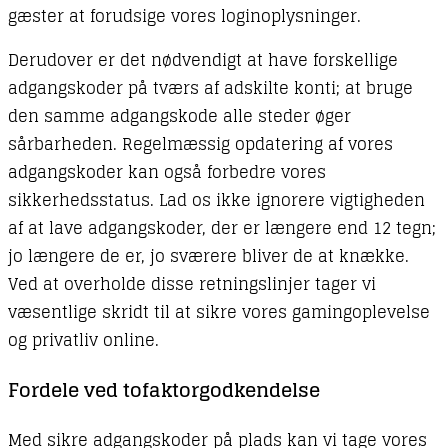
gæster at forudsige vores loginoplysninger.
Derudover er det nødvendigt at have forskellige
adgangskoder på tværs af adskilte konti; at bruge
den samme adgangskode alle steder øger
sårbarheden. Regelmæssig opdatering af vores
adgangskoder kan også forbedre vores
sikkerhedsstatus. Lad os ikke ignorere vigtigheden
af at lave adgangskoder, der er længere end 12 tegn;
jo længere de er, jo sværere bliver de at knække.
Ved at overholde disse retningslinjer tager vi
væsentlige skridt til at sikre vores gamingoplevelse
og privatliv online.
Fordele ved tofaktorgodkendelse
Med sikre adgangskoder på plads kan vi tage vores