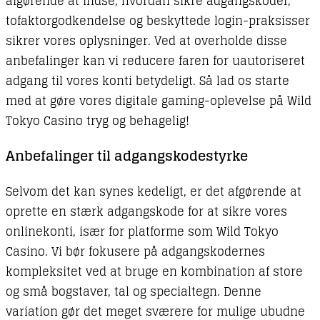
afgørende at indse, hvordan sikre adgangskoder,
tofaktorgodkendelse og beskyttede login-praksisser
sikrer vores oplysninger. Ved at overholde disse
anbefalinger kan vi reducere faren for uautoriseret
adgang til vores konti betydeligt. Så lad os starte
med at gøre vores digitale gaming-oplevelse på Wild
Tokyo Casino tryg og behagelig!
Anbefalinger til adgangskodestyrke
Selvom det kan synes kedeligt, er det afgørende at
oprette en stærk adgangskode for at sikre vores
onlinekonti, især for platforme som Wild Tokyo
Casino. Vi bør fokusere på adgangskodernes
kompleksitet ved at bruge en kombination af store
og små bogstaver, tal og specialtegn. Denne
variation gør det meget sværere for mulige ubudne